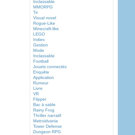
Inclassable
MMORPG
Tir
Visual novel
Rogue-Like
Minecraft-like
LEGO
Indies
Gestion
Mode
Inclassable
Football
Jouets connectés
Enquête
Application
Rumeur
Livre
VR
Flipper
Bac à sable
Rainy Frog
Thriller narratif
Metroidvania
Tower Defense
Dungeon RPG