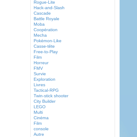
Rogue-Lite
Hack-and-Slash
Cascade
Battle Royale
Moba
Coopération
Mecha
Pokémon-Like
Casse-tête
Free-to-Play
Film
Horreur
FMV
Survie
Exploration
Livres
Tactical-RPG
Twin-stick shooter
City Builder
LEGO
Multi
Cinéma
Film
console
Autre