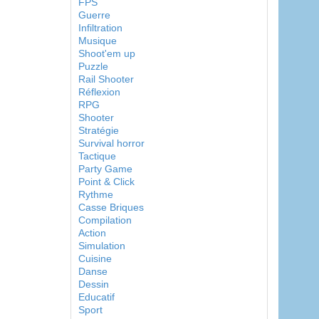
FPS
Guerre
Infiltration
Musique
Shoot'em up
Puzzle
Rail Shooter
Réflexion
RPG
Shooter
Stratégie
Survival horror
Tactique
Party Game
Point & Click
Rythme
Casse Briques
Compilation
Action
Simulation
Cuisine
Danse
Dessin
Educatif
Sport