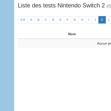
Liste des tests Nintendo Switch 2
(0
0-9
A
B
C
D
E
F
G
H
I
J
K
L
Nom
Aucun je