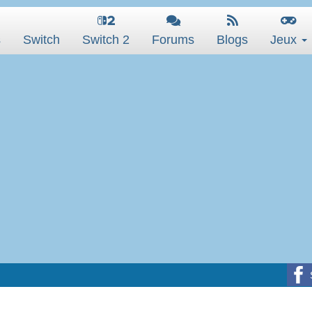
s
Switch
Switch 2
Forums
Blogs
Jeux