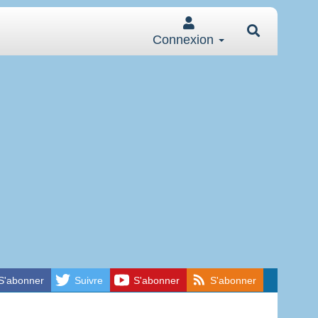
Connexion
S'abonner
Suivre
S'abonner
S'abonner