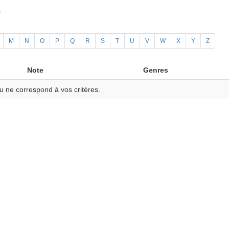
)
M
N
O
P
Q
R
S
T
U
V
W
X
Y
Z
Note
Genres
u ne correspond à vos critères.