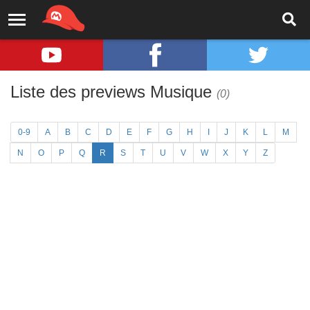
Liste des previews Musique
(0)
0-9
A
B
C
D
E
F
G
H
I
J
K
L
M
N
O
P
Q
R
S
T
U
V
W
X
Y
Z