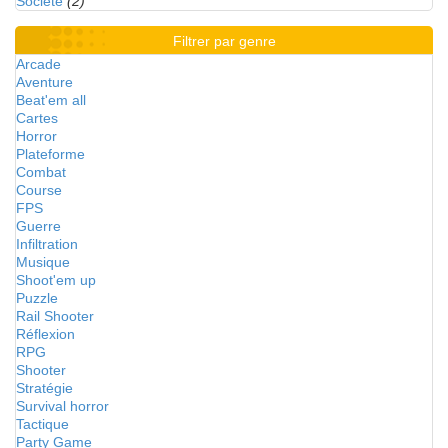
Société
(2)
Filtrer par genre
Arcade
Aventure
Beat'em all
Cartes
Horror
Plateforme
Combat
Course
FPS
Guerre
Infiltration
Musique
Shoot'em up
Puzzle
Rail Shooter
Réflexion
RPG
Shooter
Stratégie
Survival horror
Tactique
Party Game