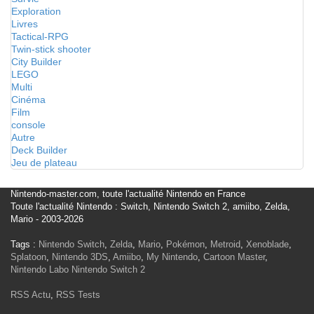
Exploration
Livres
Tactical-RPG
Twin-stick shooter
City Builder
LEGO
Multi
Cinéma
Film
console
Autre
Deck Builder
Jeu de plateau
Nintendo-master.com, toute l'actualité Nintendo en France
Toute l'actualité Nintendo : Switch, Nintendo Switch 2, amiibo, Zelda,
Mario - 2003-2026
Tags :
Nintendo Switch
,
Zelda
,
Mario
,
Pokémon
,
Metroid
,
Xenoblade
,
Splatoon
,
Nintendo 3DS
,
Amiibo
,
My Nintendo
,
Cartoon Master
,
Nintendo Labo
Nintendo Switch 2
RSS Actu
,
RSS Tests