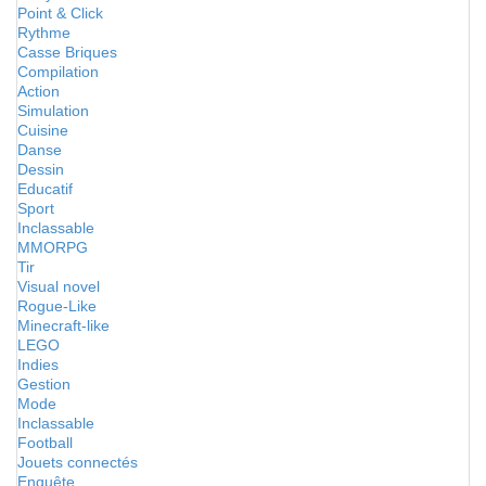
Point & Click
Rythme
Casse Briques
Compilation
Action
Simulation
Cuisine
Danse
Dessin
Educatif
Sport
Inclassable
MMORPG
Tir
Visual novel
Rogue-Like
Minecraft-like
LEGO
Indies
Gestion
Mode
Inclassable
Football
Jouets connectés
Enquête