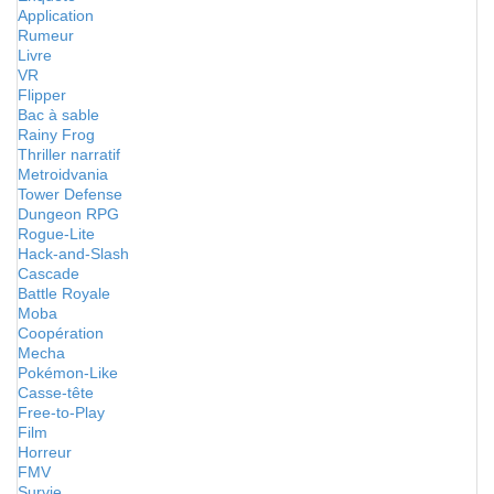
Application
Rumeur
Livre
VR
Flipper
Bac à sable
Rainy Frog
Thriller narratif
Metroidvania
Tower Defense
Dungeon RPG
Rogue-Lite
Hack-and-Slash
Cascade
Battle Royale
Moba
Coopération
Mecha
Pokémon-Like
Casse-tête
Free-to-Play
Film
Horreur
FMV
Survie