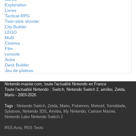
Exploration
Livres
Tactical-RPG
Twin-stick shooter
City Builder
LEGO
Multi
Cinéma
Film
console
Autre
Deck Builder
Jeu de plateau
Nintendo-master.com, toute l'actualité Nintendo en France
Toute l'actualité Nintendo : Switch, Nintendo Switch 2, amiibo, Zelda,
Mario - 2003-2026
Tags :
Nintendo Switch
,
Zelda
,
Mario
,
Pokémon
,
Metroid
,
Xenoblade
,
Splatoon
,
Nintendo 3DS
,
Amiibo
,
My Nintendo
,
Cartoon Master
,
Nintendo Labo
Nintendo Switch 2
RSS Actu
,
RSS Tests