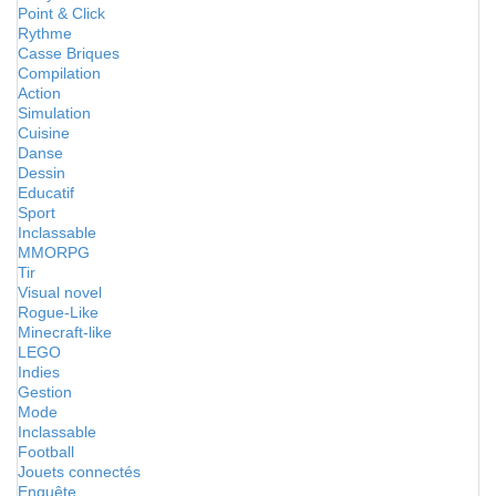
Point & Click
Rythme
Casse Briques
Compilation
Action
Simulation
Cuisine
Danse
Dessin
Educatif
Sport
Inclassable
MMORPG
Tir
Visual novel
Rogue-Like
Minecraft-like
LEGO
Indies
Gestion
Mode
Inclassable
Football
Jouets connectés
Enquête