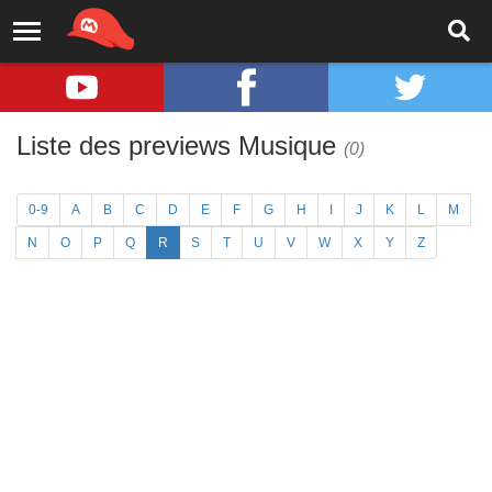
Liste des previews Musique
(0)
0-9
A
B
C
D
E
F
G
H
I
J
K
L
M
N
O
P
Q
R
S
T
U
V
W
X
Y
Z