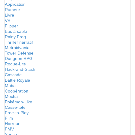
Application
Rumeur
Livre
VR
Flipper
Bac à sable
Rainy Frog
Thriller narratif
Metroidvania
Tower Defense
Dungeon RPG
Rogue-Lite
Hack-and-Slash
Cascade
Battle Royale
Moba
Coopération
Mecha
Pokémon-Like
Casse-tête
Free-to-Play
Film
Horreur
FMV
Survie