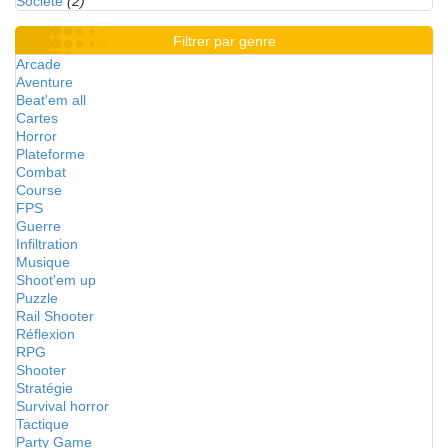
Société
(2)
Filtrer par genre
Arcade
Aventure
Beat'em all
Cartes
Horror
Plateforme
Combat
Course
FPS
Guerre
Infiltration
Musique
Shoot'em up
Puzzle
Rail Shooter
Réflexion
RPG
Shooter
Stratégie
Survival horror
Tactique
Party Game