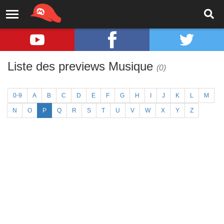
Liste des previews Musique
(0)
0-9
A
B
C
D
E
F
G
H
I
J
K
L
M
N
O
P
Q
R
S
T
U
V
W
X
Y
Z