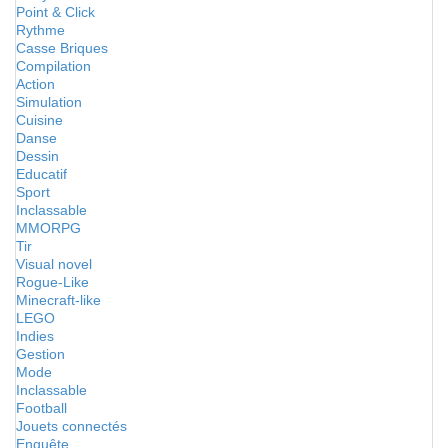
Point & Click
Rythme
Casse Briques
Compilation
Action
Simulation
Cuisine
Danse
Dessin
Educatif
Sport
Inclassable
MMORPG
Tir
Visual novel
Rogue-Like
Minecraft-like
LEGO
Indies
Gestion
Mode
Inclassable
Football
Jouets connectés
Enquête