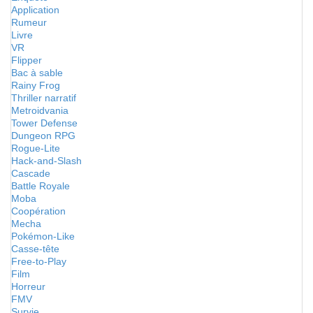
Application
Rumeur
Livre
VR
Flipper
Bac à sable
Rainy Frog
Thriller narratif
Metroidvania
Tower Defense
Dungeon RPG
Rogue-Lite
Hack-and-Slash
Cascade
Battle Royale
Moba
Coopération
Mecha
Pokémon-Like
Casse-tête
Free-to-Play
Film
Horreur
FMV
Survie