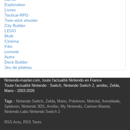
Exploration
Livres
Tactical-RPG
Twin-stick shooter
City Builder
LEGO
Multi
Cinéma
Film
console
Autre
Deck Builder
Jeu de plateau
Nintendo-master.com, toute l'actualité Nintendo en France
Toute l'actualité Nintendo : Switch, Nintendo Switch 2, amiibo, Zelda,
Mario - 2003-2026
Tags :
Nintendo Switch
,
Zelda
,
Mario
,
Pokémon
,
Metroid
,
Xenoblade
,
Splatoon
,
Nintendo 3DS
,
Amiibo
,
My Nintendo
,
Cartoon Master
,
Nintendo Labo
Nintendo Switch 2
RSS Actu
,
RSS Tests