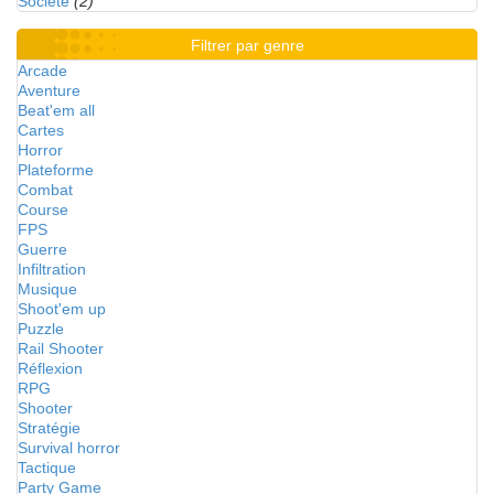
Société
(2)
Filtrer par genre
Arcade
Aventure
Beat'em all
Cartes
Horror
Plateforme
Combat
Course
FPS
Guerre
Infiltration
Musique
Shoot'em up
Puzzle
Rail Shooter
Réflexion
RPG
Shooter
Stratégie
Survival horror
Tactique
Party Game