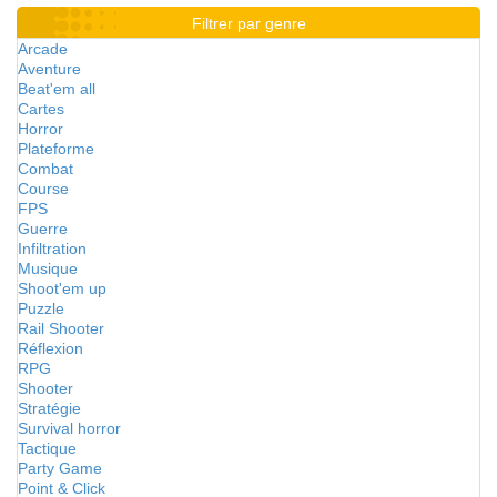
Filtrer par genre
Arcade
Aventure
Beat'em all
Cartes
Horror
Plateforme
Combat
Course
FPS
Guerre
Infiltration
Musique
Shoot'em up
Puzzle
Rail Shooter
Réflexion
RPG
Shooter
Stratégie
Survival horror
Tactique
Party Game
Point & Click