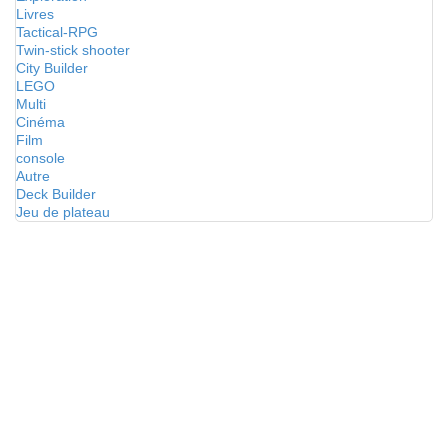
Livres
Tactical-RPG
Twin-stick shooter
City Builder
LEGO
Multi
Cinéma
Film
console
Autre
Deck Builder
Jeu de plateau