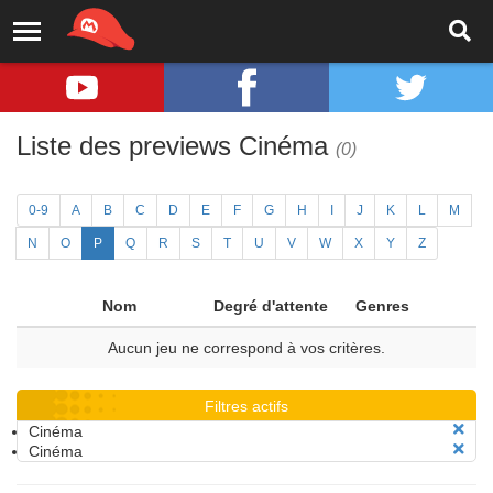
Liste des previews Cinéma
(0)
0-9
A
B
C
D
E
F
G
H
I
J
K
L
M
N
O
P
Q
R
S
T
U
V
W
X
Y
Z
Nom
Degré d'attente
Genres
Aucun jeu ne correspond à vos critères.
Filtres actifs
Cinéma
Cinéma