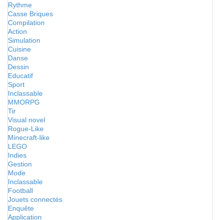
Rythme
Casse Briques
Compilation
Action
Simulation
Cuisine
Danse
Dessin
Educatif
Sport
Inclassable
MMORPG
Tir
Visual novel
Rogue-Like
Minecraft-like
LEGO
Indies
Gestion
Mode
Inclassable
Football
Jouets connectés
Enquête
Application