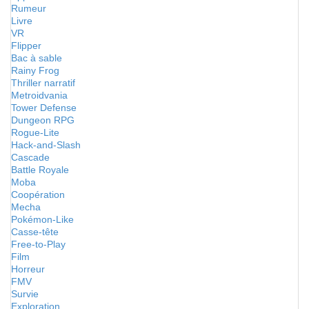
Rumeur
Livre
VR
Flipper
Bac à sable
Rainy Frog
Thriller narratif
Metroidvania
Tower Defense
Dungeon RPG
Rogue-Lite
Hack-and-Slash
Cascade
Battle Royale
Moba
Coopération
Mecha
Pokémon-Like
Casse-tête
Free-to-Play
Film
Horreur
FMV
Survie
Exploration