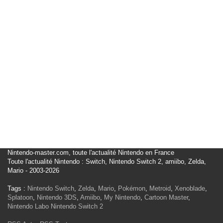
Nintendo-master.com, toute l'actualité Nintendo en France
Toute l'actualité Nintendo : Switch, Nintendo Switch 2, amiibo, Zelda,
Mario - 2003-2026
Tags :
Nintendo Switch
,
Zelda
,
Mario
,
Pokémon
,
Metroid
,
Xenoblade
,
Splatoon
,
Nintendo 3DS
,
Amiibo
,
My Nintendo
,
Cartoon Master
,
Nintendo Labo
Nintendo Switch 2