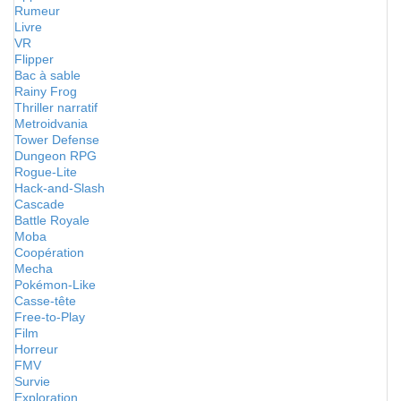
Rumeur
Livre
VR
Flipper
Bac à sable
Rainy Frog
Thriller narratif
Metroidvania
Tower Defense
Dungeon RPG
Rogue-Lite
Hack-and-Slash
Cascade
Battle Royale
Moba
Coopération
Mecha
Pokémon-Like
Casse-tête
Free-to-Play
Film
Horreur
FMV
Survie
Exploration