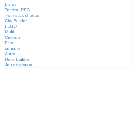
Livres
Tactical-RPG
Twin-stick shooter
City Builder
LEGO
Multi
Cinéma
Film
console
Autre
Deck Builder
Jeu de plateau