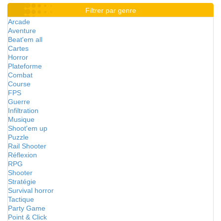
Filtrer par genre
Arcade
Aventure
Beat'em all
Cartes
Horror
Plateforme
Combat
Course
FPS
Guerre
Infiltration
Musique
Shoot'em up
Puzzle
Rail Shooter
Réflexion
RPG
Shooter
Stratégie
Survival horror
Tactique
Party Game
Point & Click