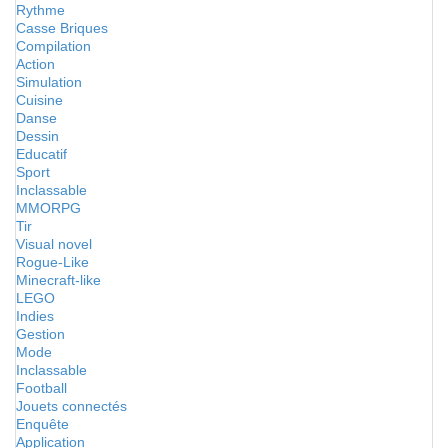
Rythme
Casse Briques
Compilation
Action
Simulation
Cuisine
Danse
Dessin
Educatif
Sport
Inclassable
MMORPG
Tir
Visual novel
Rogue-Like
Minecraft-like
LEGO
Indies
Gestion
Mode
Inclassable
Football
Jouets connectés
Enquête
Application