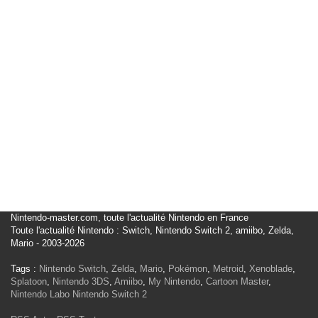
Nintendo-master.com, toute l'actualité Nintendo en France
Toute l'actualité Nintendo : Switch, Nintendo Switch 2, amiibo, Zelda,
Mario - 2003-2026
Tags :
Nintendo Switch
,
Zelda
,
Mario
,
Pokémon
,
Metroid
,
Xenoblade
,
Splatoon
,
Nintendo 3DS
,
Amiibo
,
My Nintendo
,
Cartoon Master
,
Nintendo Labo
Nintendo Switch 2