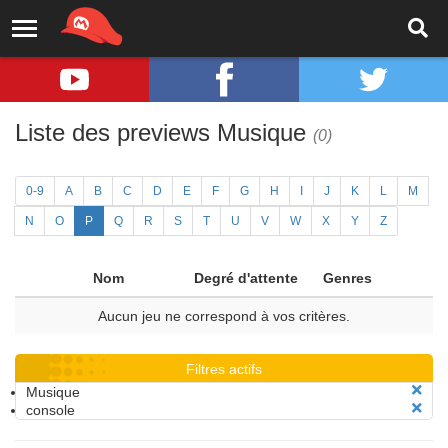
Liste des previews Musique
(0)
0-9
A
B
C
D
E
F
G
H
I
J
K
L
M
N
O
P
Q
R
S
T
U
V
W
X
Y
Z
Nom
Degré d'attente
Genres
Aucun jeu ne correspond à vos critères.
Filtres actifs
Musique
console