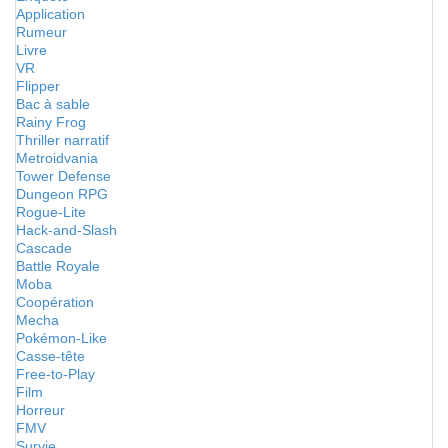
Application
Rumeur
Livre
VR
Flipper
Bac à sable
Rainy Frog
Thriller narratif
Metroidvania
Tower Defense
Dungeon RPG
Rogue-Lite
Hack-and-Slash
Cascade
Battle Royale
Moba
Coopération
Mecha
Pokémon-Like
Casse-tête
Free-to-Play
Film
Horreur
FMV
Survie