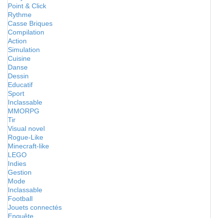
Point & Click
Rythme
Casse Briques
Compilation
Action
Simulation
Cuisine
Danse
Dessin
Educatif
Sport
Inclassable
MMORPG
Tir
Visual novel
Rogue-Like
Minecraft-like
LEGO
Indies
Gestion
Mode
Inclassable
Football
Jouets connectés
Enquête