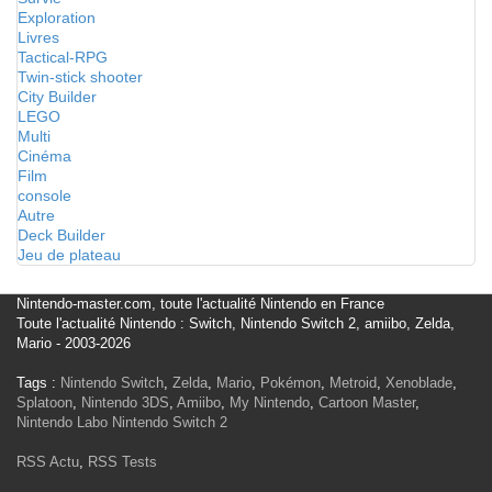
Exploration
Livres
Tactical-RPG
Twin-stick shooter
City Builder
LEGO
Multi
Cinéma
Film
console
Autre
Deck Builder
Jeu de plateau
Nintendo-master.com, toute l'actualité Nintendo en France
Toute l'actualité Nintendo : Switch, Nintendo Switch 2, amiibo, Zelda,
Mario - 2003-2026
Tags :
Nintendo Switch
,
Zelda
,
Mario
,
Pokémon
,
Metroid
,
Xenoblade
,
Splatoon
,
Nintendo 3DS
,
Amiibo
,
My Nintendo
,
Cartoon Master
,
Nintendo Labo
Nintendo Switch 2
RSS Actu
,
RSS Tests