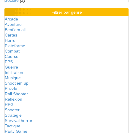
Société
(2)
Filtrer par genre
Arcade
Aventure
Beat'em all
Cartes
Horror
Plateforme
Combat
Course
FPS
Guerre
Infiltration
Musique
Shoot'em up
Puzzle
Rail Shooter
Réflexion
RPG
Shooter
Stratégie
Survival horror
Tactique
Party Game