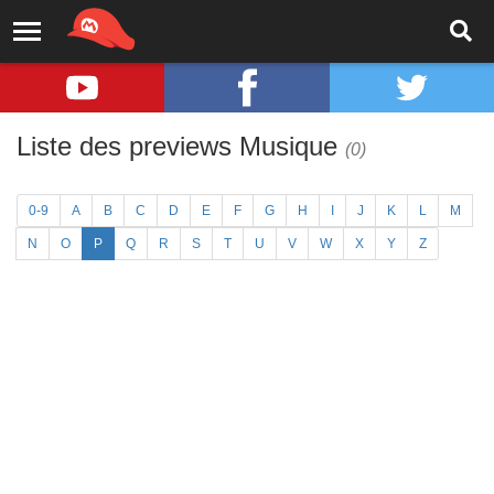
Liste des previews Musique
(0)
0-9
A
B
C
D
E
F
G
H
I
J
K
L
M
N
O
P
Q
R
S
T
U
V
W
X
Y
Z