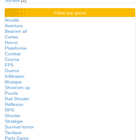
Société
(2)
Filtrer par genre
Arcade
Aventure
Beat'em all
Cartes
Horror
Plateforme
Combat
Course
FPS
Guerre
Infiltration
Musique
Shoot'em up
Puzzle
Rail Shooter
Réflexion
RPG
Shooter
Stratégie
Survival horror
Tactique
Party Game