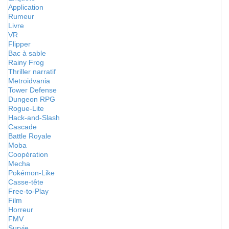
Application
Rumeur
Livre
VR
Flipper
Bac à sable
Rainy Frog
Thriller narratif
Metroidvania
Tower Defense
Dungeon RPG
Rogue-Lite
Hack-and-Slash
Cascade
Battle Royale
Moba
Coopération
Mecha
Pokémon-Like
Casse-tête
Free-to-Play
Film
Horreur
FMV
Survie