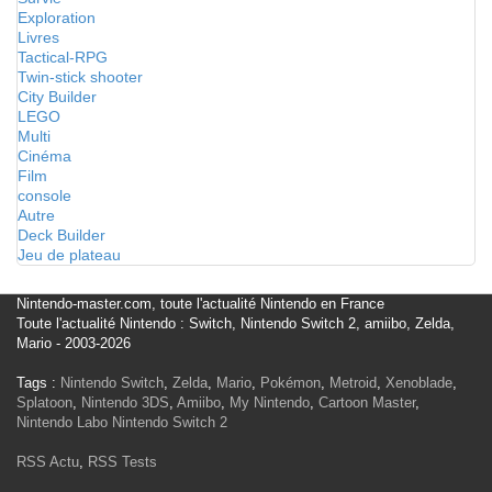
Exploration
Livres
Tactical-RPG
Twin-stick shooter
City Builder
LEGO
Multi
Cinéma
Film
console
Autre
Deck Builder
Jeu de plateau
Nintendo-master.com, toute l'actualité Nintendo en France
Toute l'actualité Nintendo : Switch, Nintendo Switch 2, amiibo, Zelda,
Mario - 2003-2026
Tags :
Nintendo Switch
,
Zelda
,
Mario
,
Pokémon
,
Metroid
,
Xenoblade
,
Splatoon
,
Nintendo 3DS
,
Amiibo
,
My Nintendo
,
Cartoon Master
,
Nintendo Labo
Nintendo Switch 2
RSS Actu
,
RSS Tests