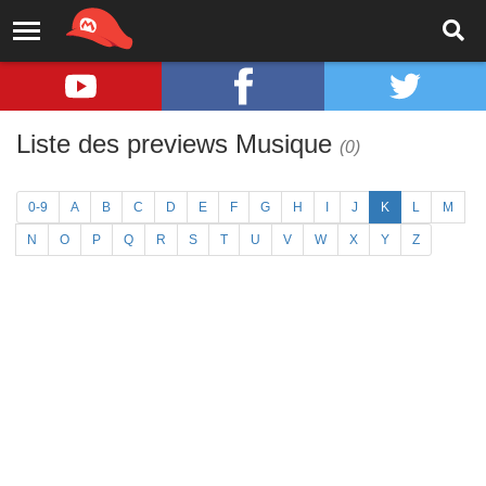
Liste des previews Musique
(0)
0-9
A
B
C
D
E
F
G
H
I
J
K
L
M
N
O
P
Q
R
S
T
U
V
W
X
Y
Z