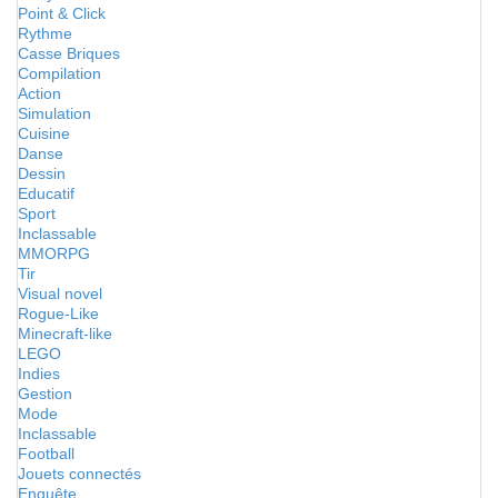
Point & Click
Rythme
Casse Briques
Compilation
Action
Simulation
Cuisine
Danse
Dessin
Educatif
Sport
Inclassable
MMORPG
Tir
Visual novel
Rogue-Like
Minecraft-like
LEGO
Indies
Gestion
Mode
Inclassable
Football
Jouets connectés
Enquête