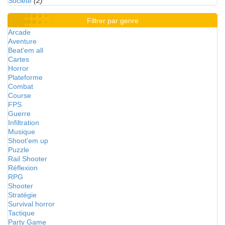
Société
(2)
Filtrer par genre
Arcade
Aventure
Beat'em all
Cartes
Horror
Plateforme
Combat
Course
FPS
Guerre
Infiltration
Musique
Shoot'em up
Puzzle
Rail Shooter
Réflexion
RPG
Shooter
Stratégie
Survival horror
Tactique
Party Game