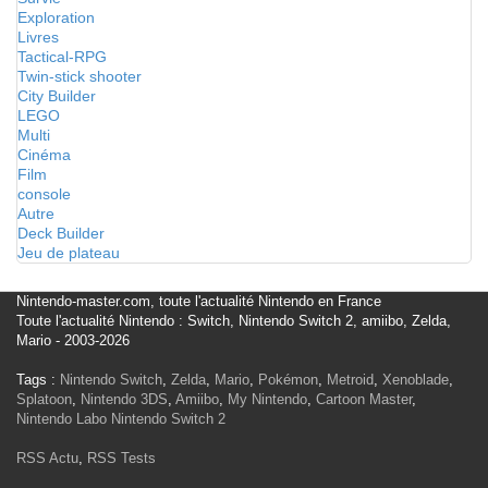
Exploration
Livres
Tactical-RPG
Twin-stick shooter
City Builder
LEGO
Multi
Cinéma
Film
console
Autre
Deck Builder
Jeu de plateau
Nintendo-master.com, toute l'actualité Nintendo en France
Toute l'actualité Nintendo : Switch, Nintendo Switch 2, amiibo, Zelda,
Mario - 2003-2026
Tags :
Nintendo Switch
,
Zelda
,
Mario
,
Pokémon
,
Metroid
,
Xenoblade
,
Splatoon
,
Nintendo 3DS
,
Amiibo
,
My Nintendo
,
Cartoon Master
,
Nintendo Labo
Nintendo Switch 2
RSS Actu
,
RSS Tests