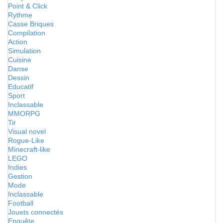
Point & Click
Rythme
Casse Briques
Compilation
Action
Simulation
Cuisine
Danse
Dessin
Educatif
Sport
Inclassable
MMORPG
Tir
Visual novel
Rogue-Like
Minecraft-like
LEGO
Indies
Gestion
Mode
Inclassable
Football
Jouets connectés
Enquête