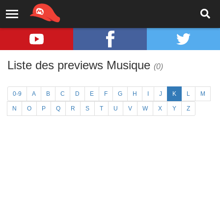
Liste des previews Musique
(0)
0-9
A
B
C
D
E
F
G
H
I
J
K
L
M
N
O
P
Q
R
S
T
U
V
W
X
Y
Z