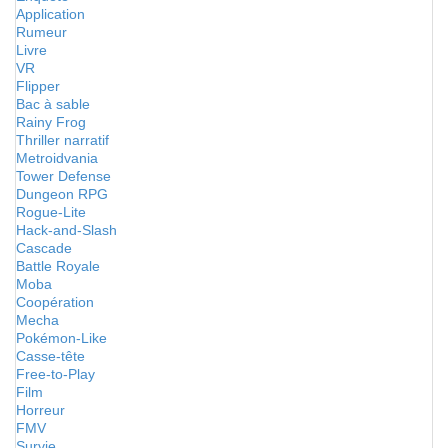
Application
Rumeur
Livre
VR
Flipper
Bac à sable
Rainy Frog
Thriller narratif
Metroidvania
Tower Defense
Dungeon RPG
Rogue-Lite
Hack-and-Slash
Cascade
Battle Royale
Moba
Coopération
Mecha
Pokémon-Like
Casse-tête
Free-to-Play
Film
Horreur
FMV
Survie