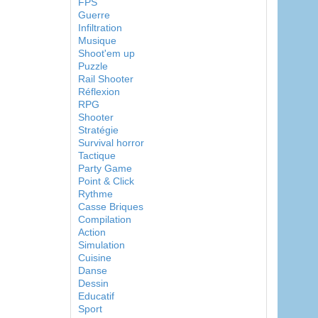
FPS
Guerre
Infiltration
Musique
Shoot'em up
Puzzle
Rail Shooter
Réflexion
RPG
Shooter
Stratégie
Survival horror
Tactique
Party Game
Point & Click
Rythme
Casse Briques
Compilation
Action
Simulation
Cuisine
Danse
Dessin
Educatif
Sport