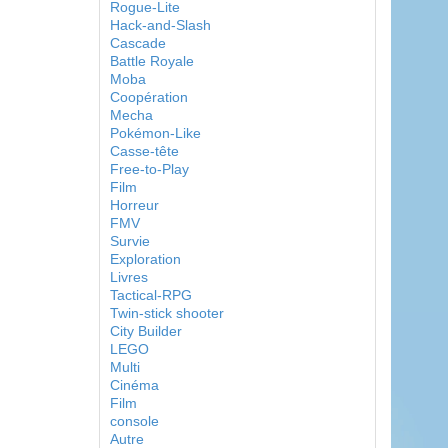
Rogue-Lite
Hack-and-Slash
Cascade
Battle Royale
Moba
Coopération
Mecha
Pokémon-Like
Casse-tête
Free-to-Play
Film
Horreur
FMV
Survie
Exploration
Livres
Tactical-RPG
Twin-stick shooter
City Builder
LEGO
Multi
Cinéma
Film
console
Autre