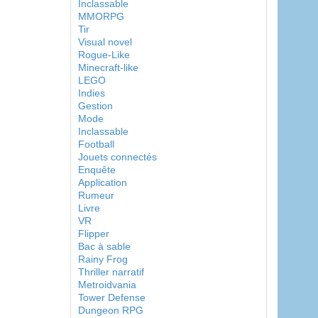
Inclassable
MMORPG
Tir
Visual novel
Rogue-Like
Minecraft-like
LEGO
Indies
Gestion
Mode
Inclassable
Football
Jouets connectés
Enquête
Application
Rumeur
Livre
VR
Flipper
Bac à sable
Rainy Frog
Thriller narratif
Metroidvania
Tower Defense
Dungeon RPG