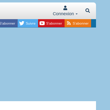
Connexion
S'abonner
Suivre
S'abonner
S'abonner