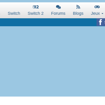
s
Switch
Switch 2
Forums
Blogs
Jeux