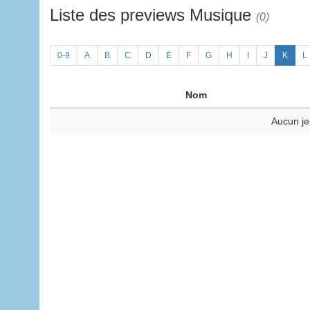
Liste des previews Musique
(0)
0-9
A
B
C
D
E
F
G
H
I
J
K
L
Nom
Aucun je