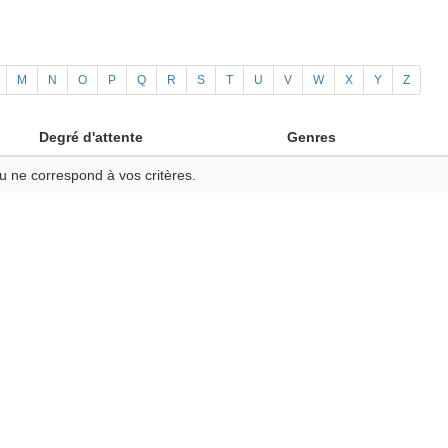
M
N
O
P
Q
R
S
T
U
V
W
X
Y
Z
Degré d'attente
Genres
u ne correspond à vos critères.