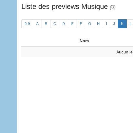
Liste des previews Musique
(0)
0-9
A
B
C
D
E
F
G
H
I
J
K
L
Nom
Aucun je