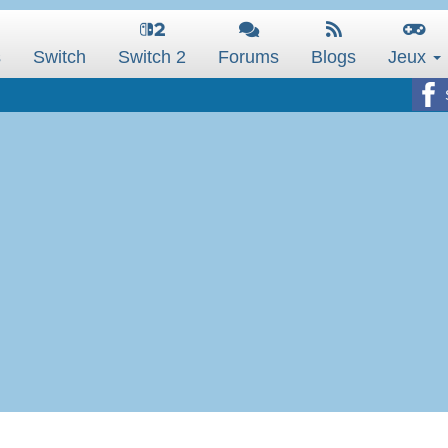
s
Switch
Switch 2
Forums
Blogs
Jeux