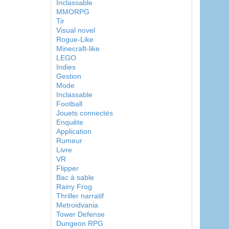
Inclassable
MMORPG
Tir
Visual novel
Rogue-Like
Minecraft-like
LEGO
Indies
Gestion
Mode
Inclassable
Football
Jouets connectés
Enquête
Application
Rumeur
Livre
VR
Flipper
Bac à sable
Rainy Frog
Thriller narratif
Metroidvania
Tower Defense
Dungeon RPG