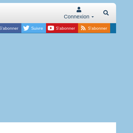
Connexion
S'abonner
Suivre
S'abonner
S'abonner