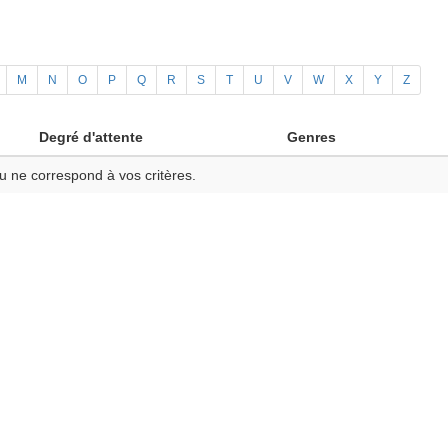
M
N
O
P
Q
R
S
T
U
V
W
X
Y
Z
Degré d'attente
Genres
u ne correspond à vos critères.