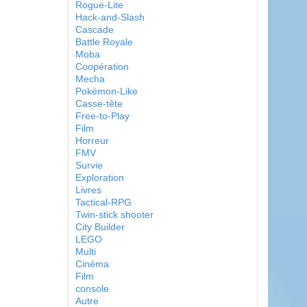
Rogue-Lite
Hack-and-Slash
Cascade
Battle Royale
Moba
Coopération
Mecha
Pokémon-Like
Casse-tête
Free-to-Play
Film
Horreur
FMV
Survie
Exploration
Livres
Tactical-RPG
Twin-stick shooter
City Builder
LEGO
Multi
Cinéma
Film
console
Autre