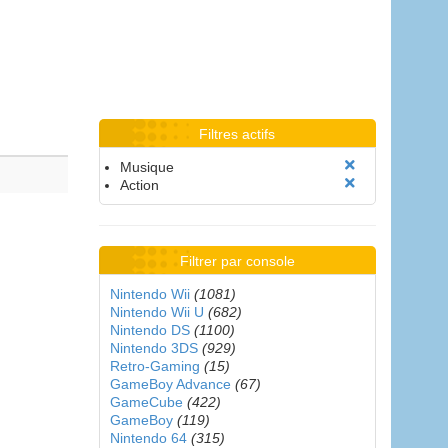
Filtres actifs
Musique
Action
Filtrer par console
Nintendo Wii
(1081)
Nintendo Wii U
(682)
Nintendo DS
(1100)
Nintendo 3DS
(929)
Retro-Gaming
(15)
GameBoy Advance
(67)
GameCube
(422)
GameBoy
(119)
Nintendo 64
(315)