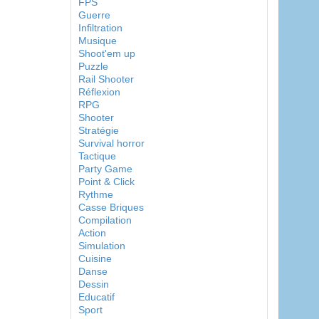
FPS
Guerre
Infiltration
Musique
Shoot'em up
Puzzle
Rail Shooter
Réflexion
RPG
Shooter
Stratégie
Survival horror
Tactique
Party Game
Point & Click
Rythme
Casse Briques
Compilation
Action
Simulation
Cuisine
Danse
Dessin
Educatif
Sport