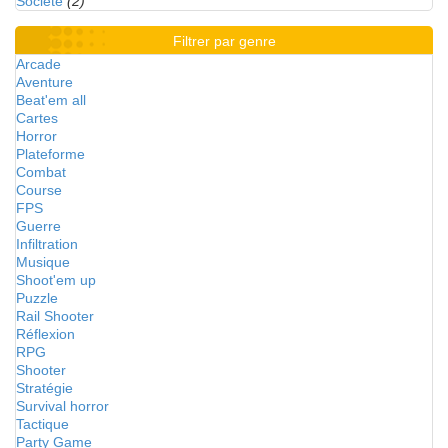
Société
(2)
Filtrer par genre
Arcade
Aventure
Beat'em all
Cartes
Horror
Plateforme
Combat
Course
FPS
Guerre
Infiltration
Musique
Shoot'em up
Puzzle
Rail Shooter
Réflexion
RPG
Shooter
Stratégie
Survival horror
Tactique
Party Game