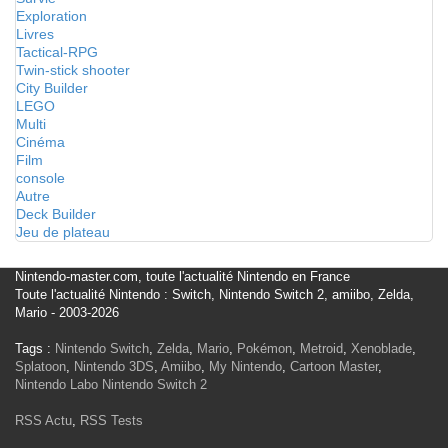
Exploration
Livres
Tactical-RPG
Twin-stick shooter
City Builder
LEGO
Multi
Cinéma
Film
console
Autre
Deck Builder
Jeu de plateau
Nintendo-master.com, toute l'actualité Nintendo en France
Toute l'actualité Nintendo : Switch, Nintendo Switch 2, amiibo, Zelda,
Mario - 2003-2026
Tags :
Nintendo Switch
,
Zelda
,
Mario
,
Pokémon
,
Metroid
,
Xenoblade
,
Splatoon
,
Nintendo 3DS
,
Amiibo
,
My Nintendo
,
Cartoon Master
,
Nintendo Labo
Nintendo Switch 2
RSS Actu
,
RSS Tests