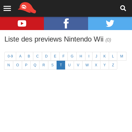
Liste des previews Nintendo Wii
(0)
0-9
A
B
C
D
E
F
G
H
I
J
K
L
M
N
O
P
Q
R
S
T
U
V
W
X
Y
Z