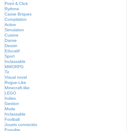
Point & Click
Rythme
Casse Briques
Compilation
Action
Simulation
Cuisine
Danse
Dessin
Educatif
Sport
Inclassable
MMORPG
Tir
Visual novel
Rogue-Like
Minecraft-like
LEGO
Indies
Gestion
Mode
Inclassable
Football
Jouets connectés
Enquête