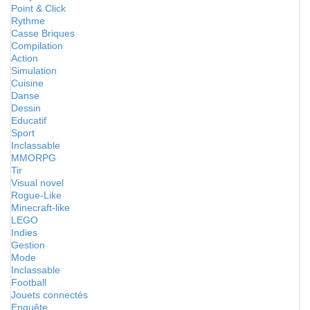
Point & Click
Rythme
Casse Briques
Compilation
Action
Simulation
Cuisine
Danse
Dessin
Educatif
Sport
Inclassable
MMORPG
Tir
Visual novel
Rogue-Like
Minecraft-like
LEGO
Indies
Gestion
Mode
Inclassable
Football
Jouets connectés
Enquête