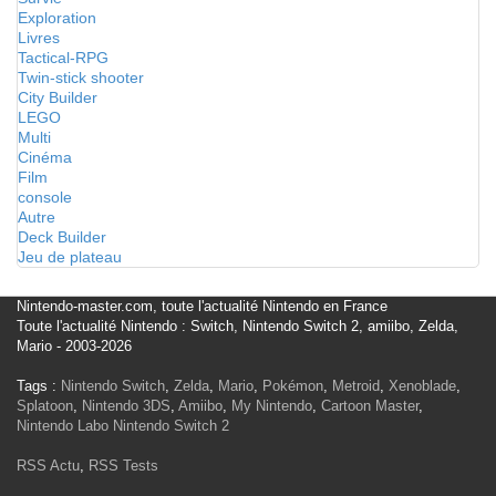
Exploration
Livres
Tactical-RPG
Twin-stick shooter
City Builder
LEGO
Multi
Cinéma
Film
console
Autre
Deck Builder
Jeu de plateau
Nintendo-master.com, toute l'actualité Nintendo en France
Toute l'actualité Nintendo : Switch, Nintendo Switch 2, amiibo, Zelda,
Mario - 2003-2026
Tags :
Nintendo Switch
,
Zelda
,
Mario
,
Pokémon
,
Metroid
,
Xenoblade
,
Splatoon
,
Nintendo 3DS
,
Amiibo
,
My Nintendo
,
Cartoon Master
,
Nintendo Labo
Nintendo Switch 2
RSS Actu
,
RSS Tests