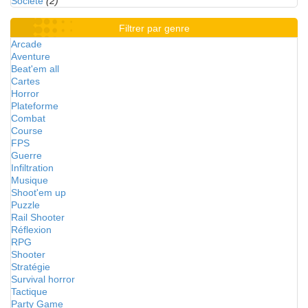
Société
(2)
Filtrer par genre
Arcade
Aventure
Beat'em all
Cartes
Horror
Plateforme
Combat
Course
FPS
Guerre
Infiltration
Musique
Shoot'em up
Puzzle
Rail Shooter
Réflexion
RPG
Shooter
Stratégie
Survival horror
Tactique
Party Game