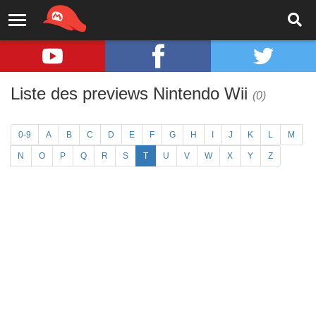
Liste des previews Nintendo Wii
(0)
0-9
A
B
C
D
E
F
G
H
I
J
K
L
M
N
O
P
Q
R
S
T
U
V
W
X
Y
Z