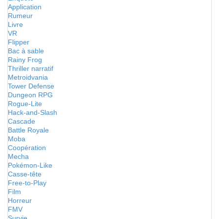
Application
Rumeur
Livre
VR
Flipper
Bac à sable
Rainy Frog
Thriller narratif
Metroidvania
Tower Defense
Dungeon RPG
Rogue-Lite
Hack-and-Slash
Cascade
Battle Royale
Moba
Coopération
Mecha
Pokémon-Like
Casse-tête
Free-to-Play
Film
Horreur
FMV
Survie