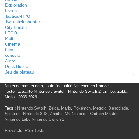
Exploration
Livres
Tactical-RPG
Twin-stick shooter
City Builder
LEGO
Multi
Cinéma
Film
console
Autre
Deck Builder
Jeu de plateau
Nintendo-master.com, toute l'actualité Nintendo en France
Toute l'actualité Nintendo : Switch, Nintendo Switch 2, amiibo, Zelda,
Mario - 2003-2026
Tags :
Nintendo Switch
,
Zelda
,
Mario
,
Pokémon
,
Metroid
,
Xenoblade
,
Splatoon
,
Nintendo 3DS
,
Amiibo
,
My Nintendo
,
Cartoon Master
,
Nintendo Labo
Nintendo Switch 2
RSS Actu
,
RSS Tests