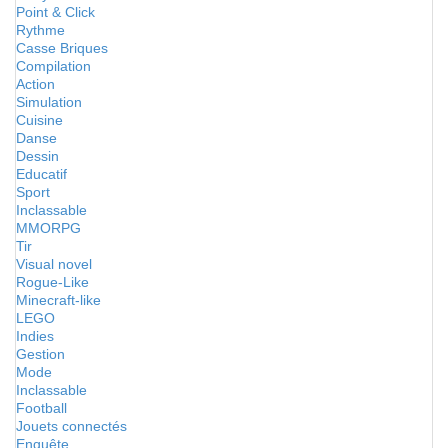
Point & Click
Rythme
Casse Briques
Compilation
Action
Simulation
Cuisine
Danse
Dessin
Educatif
Sport
Inclassable
MMORPG
Tir
Visual novel
Rogue-Like
Minecraft-like
LEGO
Indies
Gestion
Mode
Inclassable
Football
Jouets connectés
Enquête