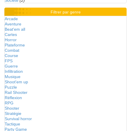
Société
(2)
Filtrer par genre
Arcade
Aventure
Beat'em all
Cartes
Horror
Plateforme
Combat
Course
FPS
Guerre
Infiltration
Musique
Shoot'em up
Puzzle
Rail Shooter
Réflexion
RPG
Shooter
Stratégie
Survival horror
Tactique
Party Game