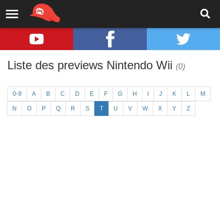
Liste des previews Nintendo Wii
(0)
0-9
A
B
C
D
E
F
G
H
I
J
K
L
M
N
O
P
Q
R
S
T
U
V
W
X
Y
Z