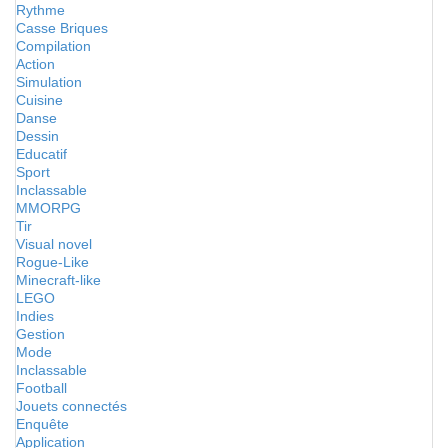
Rythme
Casse Briques
Compilation
Action
Simulation
Cuisine
Danse
Dessin
Educatif
Sport
Inclassable
MMORPG
Tir
Visual novel
Rogue-Like
Minecraft-like
LEGO
Indies
Gestion
Mode
Inclassable
Football
Jouets connectés
Enquête
Application