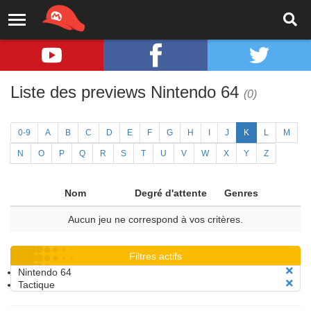
Liste des previews Nintendo 64
(0)
0-9
A
B
C
D
E
F
G
H
I
J
K
L
M
N
O
P
Q
R
S
T
U
V
W
X
Y
Z
Nom
Degré d'attente
Genres
Aucun jeu ne correspond à vos critères.
Filtres actifs
Nintendo 64
Tactique