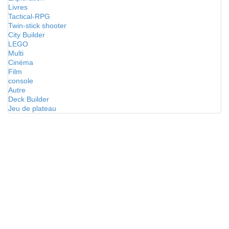
Livres
Tactical-RPG
Twin-stick shooter
City Builder
LEGO
Multi
Cinéma
Film
console
Autre
Deck Builder
Jeu de plateau