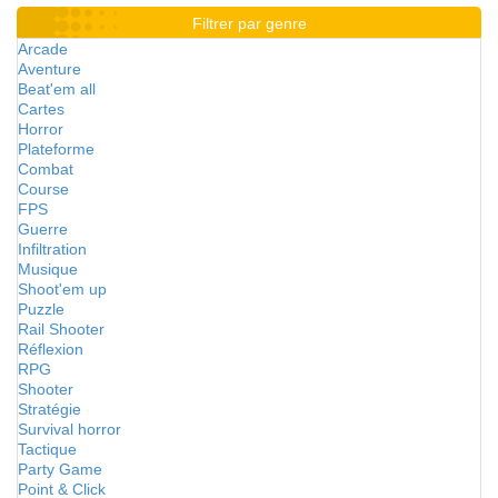
Filtrer par genre
Arcade
Aventure
Beat'em all
Cartes
Horror
Plateforme
Combat
Course
FPS
Guerre
Infiltration
Musique
Shoot'em up
Puzzle
Rail Shooter
Réflexion
RPG
Shooter
Stratégie
Survival horror
Tactique
Party Game
Point & Click