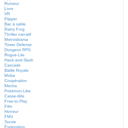
Rumeur
Livre
VR
Flipper
Bac à sable
Rainy Frog
Thriller narratif
Metroidvania
Tower Defense
Dungeon RPG
Rogue-Lite
Hack-and-Slash
Cascade
Battle Royale
Moba
Coopération
Mecha
Pokémon-Like
Casse-tête
Free-to-Play
Film
Horreur
FMV
Survie
Exploration