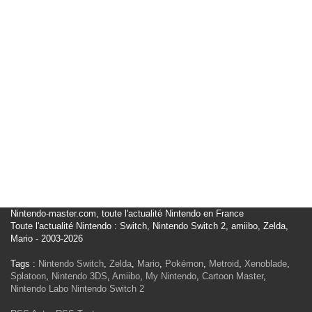
Nintendo-master.com, toute l'actualité Nintendo en France
Toute l'actualité Nintendo : Switch, Nintendo Switch 2, amiibo, Zelda,
Mario - 2003-2026
Tags :
Nintendo Switch
,
Zelda
,
Mario
,
Pokémon
,
Metroid
,
Xenoblade
,
Splatoon
,
Nintendo 3DS
,
Amiibo
,
My Nintendo
,
Cartoon Master
,
Nintendo Labo
Nintendo Switch 2