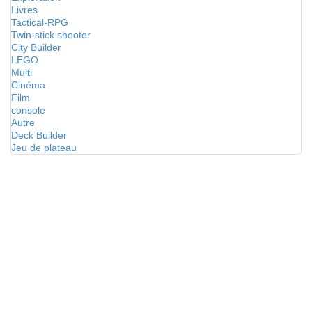
Livres
Tactical-RPG
Twin-stick shooter
City Builder
LEGO
Multi
Cinéma
Film
console
Autre
Deck Builder
Jeu de plateau