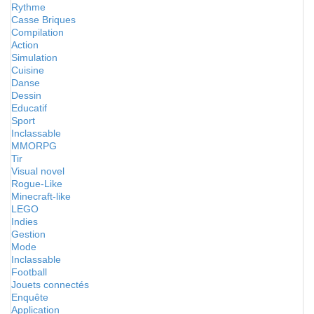
Rythme
Casse Briques
Compilation
Action
Simulation
Cuisine
Danse
Dessin
Educatif
Sport
Inclassable
MMORPG
Tir
Visual novel
Rogue-Like
Minecraft-like
LEGO
Indies
Gestion
Mode
Inclassable
Football
Jouets connectés
Enquête
Application