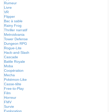
Rumeur
Livre
VR
Flipper
Bac à sable
Rainy Frog
Thriller narratif
Metroidvania
Tower Defense
Dungeon RPG
Rogue-Lite
Hack-and-Slash
Cascade
Battle Royale
Moba
Coopération
Mecha
Pokémon-Like
Casse-tête
Free-to-Play
Film
Horreur
FMV
Survie
Exploration