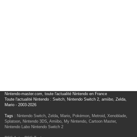
Nintendo-master.com, toute l'actualité Nintendo en France
Toute l'actualité Nintendo : Switch, Nintendo Switch 2, amiibo, Zelda,
Mario - 2003-2026
Tags :
Nintendo Switch
,
Zelda
,
Mario
,
Pokémon
,
Metroid
,
Xenoblade
,
Splatoon
,
Nintendo 3DS
,
Amiibo
,
My Nintendo
,
Cartoon Master
,
Nintendo Labo
Nintendo Switch 2