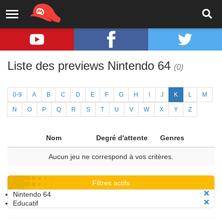
Liste des previews Nintendo 64
(0)
0-9
A
B
C
D
E
F
G
H
I
J
K
L
M
N
O
P
Q
R
S
T
U
V
W
X
Y
Z
Nom
Degré d'attente
Genres
Aucun jeu ne correspond à vos critères.
Filtres actifs
Nintendo 64
Educatif