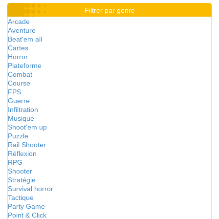
Filtrer par genre
Arcade
Aventure
Beat'em all
Cartes
Horror
Plateforme
Combat
Course
FPS
Guerre
Infiltration
Musique
Shoot'em up
Puzzle
Rail Shooter
Réflexion
RPG
Shooter
Stratégie
Survival horror
Tactique
Party Game
Point & Click