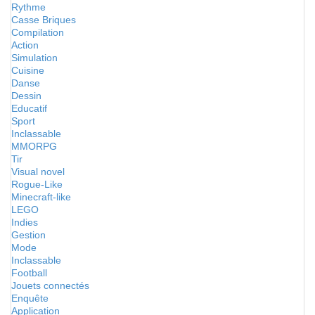
Rythme
Casse Briques
Compilation
Action
Simulation
Cuisine
Danse
Dessin
Educatif
Sport
Inclassable
MMORPG
Tir
Visual novel
Rogue-Like
Minecraft-like
LEGO
Indies
Gestion
Mode
Inclassable
Football
Jouets connectés
Enquête
Application