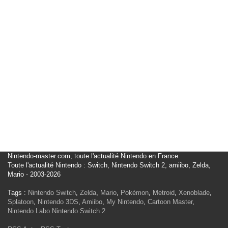
Nintendo-master.com, toute l'actualité Nintendo en France
Toute l'actualité Nintendo : Switch, Nintendo Switch 2, amiibo, Zelda,
Mario - 2003-2026
Tags :
Nintendo Switch
,
Zelda
,
Mario
,
Pokémon
,
Metroid
,
Xenoblade
,
Splatoon
,
Nintendo 3DS
,
Amiibo
,
My Nintendo
,
Cartoon Master
,
Nintendo Labo
Nintendo Switch 2