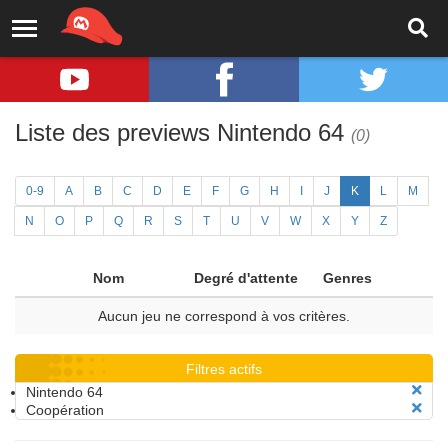
Liste des previews Nintendo 64
(0)
0-9
A
B
C
D
E
F
G
H
I
J
K
L
M
N
O
P
Q
R
S
T
U
V
W
X
Y
Z
Nom
Degré d'attente
Genres
Aucun jeu ne correspond à vos critères.
Filtres actifs
Nintendo 64
Coopération