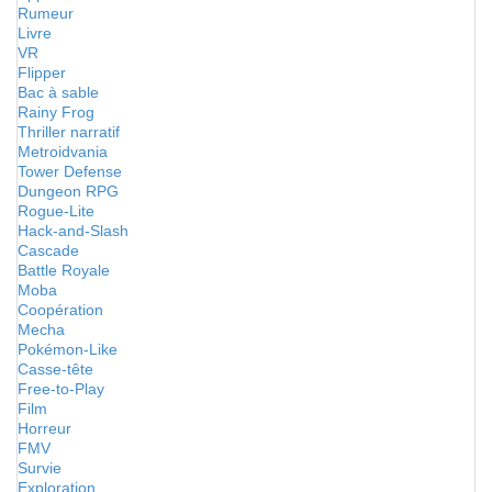
Rumeur
Livre
VR
Flipper
Bac à sable
Rainy Frog
Thriller narratif
Metroidvania
Tower Defense
Dungeon RPG
Rogue-Lite
Hack-and-Slash
Cascade
Battle Royale
Moba
Coopération
Mecha
Pokémon-Like
Casse-tête
Free-to-Play
Film
Horreur
FMV
Survie
Exploration