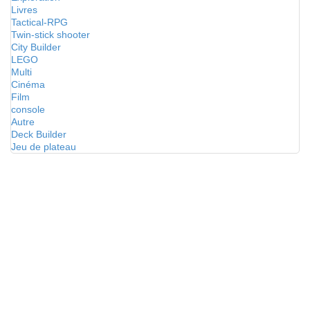
Livres
Tactical-RPG
Twin-stick shooter
City Builder
LEGO
Multi
Cinéma
Film
console
Autre
Deck Builder
Jeu de plateau