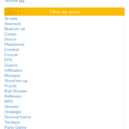
Société
(2)
Filtrer par genre
Arcade
Aventure
Beat'em all
Cartes
Horror
Plateforme
Combat
Course
FPS
Guerre
Infiltration
Musique
Shoot'em up
Puzzle
Rail Shooter
Réflexion
RPG
Shooter
Stratégie
Survival horror
Tactique
Party Game