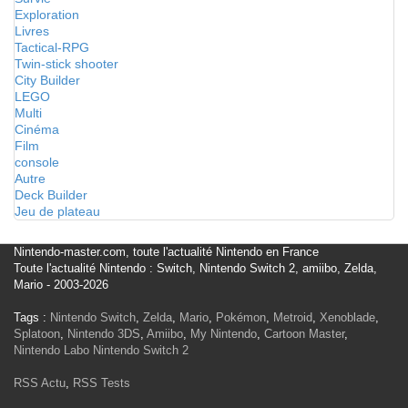
Exploration
Livres
Tactical-RPG
Twin-stick shooter
City Builder
LEGO
Multi
Cinéma
Film
console
Autre
Deck Builder
Jeu de plateau
Nintendo-master.com, toute l'actualité Nintendo en France
Toute l'actualité Nintendo : Switch, Nintendo Switch 2, amiibo, Zelda,
Mario - 2003-2026
Tags :
Nintendo Switch
,
Zelda
,
Mario
,
Pokémon
,
Metroid
,
Xenoblade
,
Splatoon
,
Nintendo 3DS
,
Amiibo
,
My Nintendo
,
Cartoon Master
,
Nintendo Labo
Nintendo Switch 2
RSS Actu
,
RSS Tests