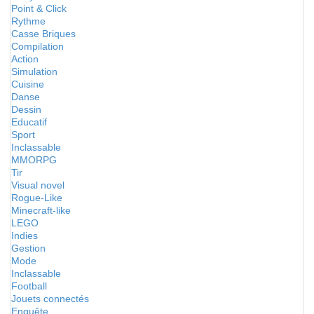
Point & Click
Rythme
Casse Briques
Compilation
Action
Simulation
Cuisine
Danse
Dessin
Educatif
Sport
Inclassable
MMORPG
Tir
Visual novel
Rogue-Like
Minecraft-like
LEGO
Indies
Gestion
Mode
Inclassable
Football
Jouets connectés
Enquête