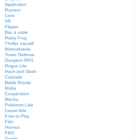
Application
Rumeur
Livre
VR
Flipper
Bac à sable
Rainy Frog
Thriller narratif
Metroidvania
Tower Defense
Dungeon RPG
Rogue-Lite
Hack-and-Slash
Cascade
Battle Royale
Moba
Coopération
Mecha
Pokémon-Like
Casse-tête
Free-to-Play
Film
Horreur
FMV
Survie