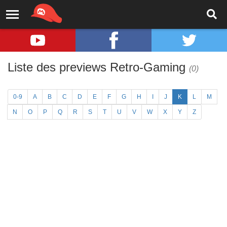
Liste des previews Retro-Gaming
(0)
0-9
A
B
C
D
E
F
G
H
I
J
K
L
M
N
O
P
Q
R
S
T
U
V
W
X
Y
Z