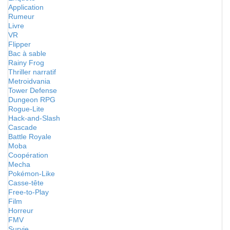
Application
Rumeur
Livre
VR
Flipper
Bac à sable
Rainy Frog
Thriller narratif
Metroidvania
Tower Defense
Dungeon RPG
Rogue-Lite
Hack-and-Slash
Cascade
Battle Royale
Moba
Coopération
Mecha
Pokémon-Like
Casse-tête
Free-to-Play
Film
Horreur
FMV
Survie