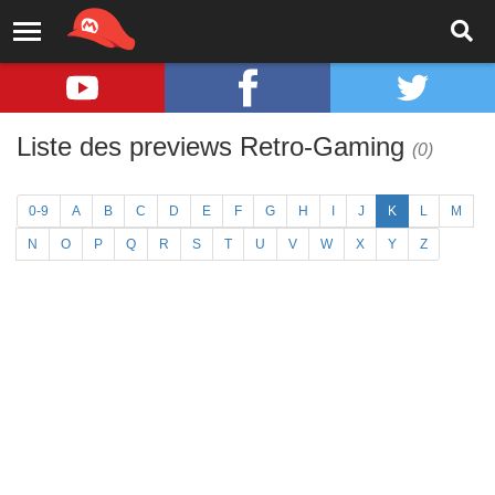
Liste des previews Retro-Gaming
(0)
0-9
A
B
C
D
E
F
G
H
I
J
K
L
M
N
O
P
Q
R
S
T
U
V
W
X
Y
Z