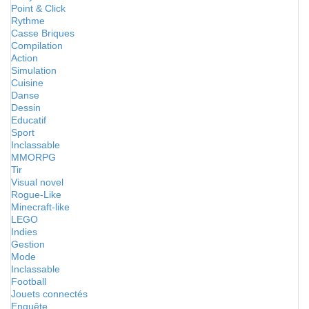
Point & Click
Rythme
Casse Briques
Compilation
Action
Simulation
Cuisine
Danse
Dessin
Educatif
Sport
Inclassable
MMORPG
Tir
Visual novel
Rogue-Like
Minecraft-like
LEGO
Indies
Gestion
Mode
Inclassable
Football
Jouets connectés
Enquête