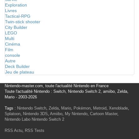
Exploration
Livres
Tactical-RPG
Twin-stick shooter
City Builder
LEGO
Multi
Cinéma
Film
console
Autre
Deck Builder
Jeu de plateau
Nintendo-master.com, toute l'actualité Nintendo en France
Toute l'actualité Nintendo : Switch, Nintendo Switch 2, amiibo, Zelda,
Mario - 2003-2026
Tags :
Nintendo Switch
,
Zelda
,
Mario
,
Pokémon
,
Metroid
,
Xenoblade
,
Splatoon
,
Nintendo 3DS
,
Amiibo
,
My Nintendo
,
Cartoon Master
,
Nintendo Labo
Nintendo Switch 2
RSS Actu
,
RSS Tests