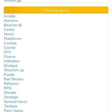
Société
(2)
Filtrer par genre
Arcade
Aventure
Beat'em all
Cartes
Horror
Plateforme
Combat
Course
FPS
Guerre
Infiltration
Musique
Shoot'em up
Puzzle
Rail Shooter
Réflexion
RPG
Shooter
Stratégie
Survival horror
Tactique
Party Game