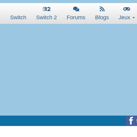
s
Switch
Switch 2
Forums
Blogs
Jeux