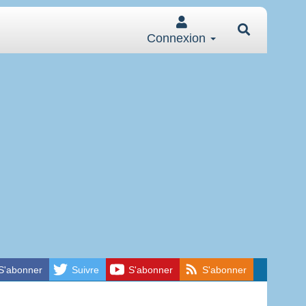
Connexion
S'abonner
Suivre
S'abonner
S'abonner