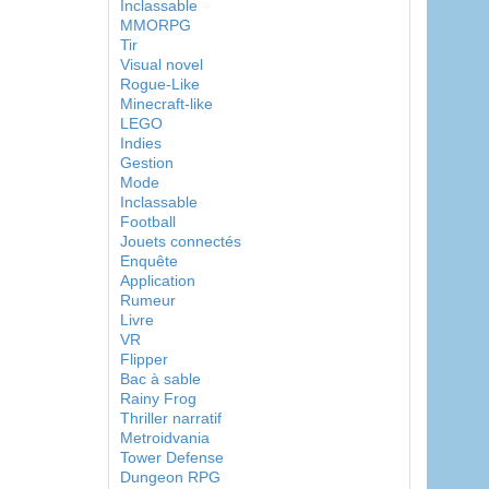
Inclassable
MMORPG
Tir
Visual novel
Rogue-Like
Minecraft-like
LEGO
Indies
Gestion
Mode
Inclassable
Football
Jouets connectés
Enquête
Application
Rumeur
Livre
VR
Flipper
Bac à sable
Rainy Frog
Thriller narratif
Metroidvania
Tower Defense
Dungeon RPG