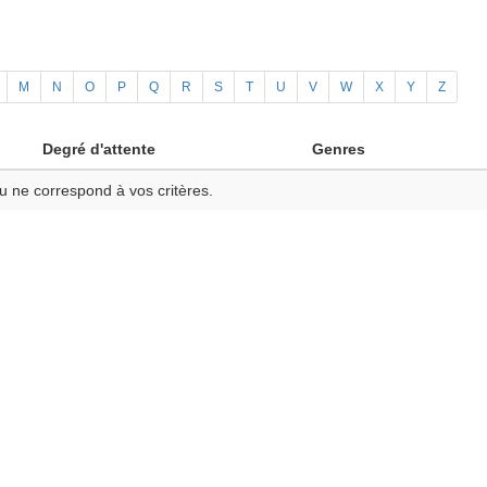
M
N
O
P
Q
R
S
T
U
V
W
X
Y
Z
Degré d'attente
Genres
u ne correspond à vos critères.