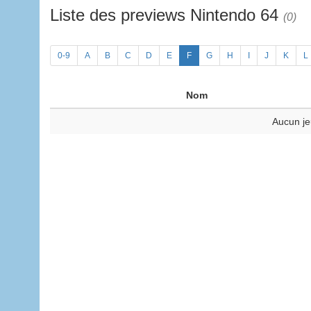
Liste des previews Nintendo 64
(0)
0-9
A
B
C
D
E
F
G
H
I
J
K
L
Nom
Aucun je