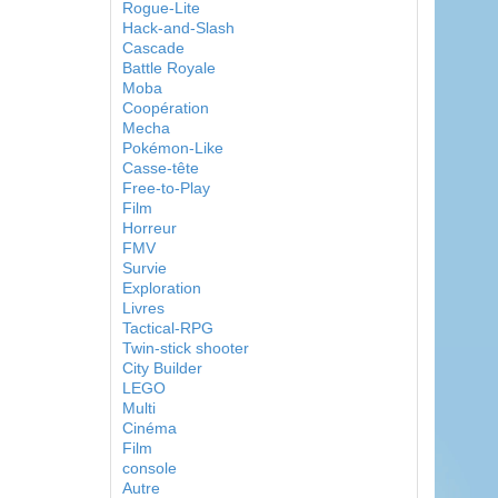
Rogue-Lite
Hack-and-Slash
Cascade
Battle Royale
Moba
Coopération
Mecha
Pokémon-Like
Casse-tête
Free-to-Play
Film
Horreur
FMV
Survie
Exploration
Livres
Tactical-RPG
Twin-stick shooter
City Builder
LEGO
Multi
Cinéma
Film
console
Autre