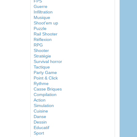
FPS
Guerre
Infiltration
Musique
Shoot'em up
Puzzle
Rail Shooter
Réflexion
RPG
Shooter
Stratégie
Survival horror
Tactique
Party Game
Point & Click
Rythme
Casse Briques
Compilation
Action
Simulation
Cuisine
Danse
Dessin
Educatif
Sport