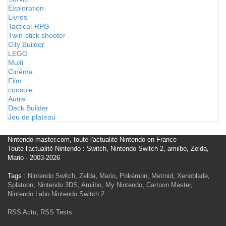
Exploration
Livres
Tactical-RPG
Twin-stick shooter
City Builder
LEGO
Multi
Cinéma
Film
console
Autre
Deck Builder
Jeu de plateau
Nintendo-master.com, toute l'actualité Nintendo en France
Toute l'actualité Nintendo : Switch, Nintendo Switch 2, amiibo, Zelda,
Mario - 2003-2026
Tags :
Nintendo Switch
,
Zelda
,
Mario
,
Pokémon
,
Metroid
,
Xenoblade
,
Splatoon
,
Nintendo 3DS
,
Amiibo
,
My Nintendo
,
Cartoon Master
,
Nintendo Labo
Nintendo Switch 2
RSS Actu
,
RSS Tests