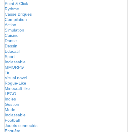
Point & Click
Rythme
Casse Briques
Compilation
Action
Simulation
Cuisine
Danse
Dessin
Educatif
Sport
Inclassable
MMORPG
Tir
Visual novel
Rogue-Like
Minecraft-like
LEGO
Indies
Gestion
Mode
Inclassable
Football
Jouets connectés
Enquête