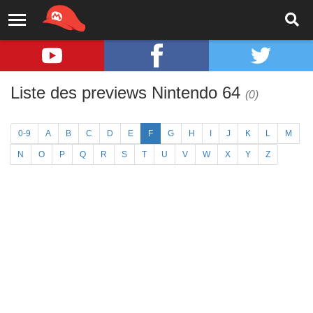
Liste des previews Nintendo 64
(0)
0-9
A
B
C
D
E
F
G
H
I
J
K
L
M
N
O
P
Q
R
S
T
U
V
W
X
Y
Z