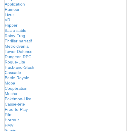
Application
Rumeur
Livre
VR
Flipper
Bac à sable
Rainy Frog
Thriller narratif
Metroidvania
Tower Defense
Dungeon RPG
Rogue-Lite
Hack-and-Slash
Cascade
Battle Royale
Moba
Coopération
Mecha
Pokémon-Like
Casse-tête
Free-to-Play
Film
Horreur
FMV
Survie