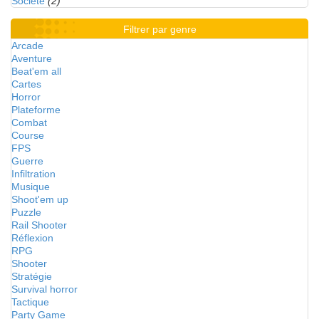
Société
(2)
Filtrer par genre
Arcade
Aventure
Beat'em all
Cartes
Horror
Plateforme
Combat
Course
FPS
Guerre
Infiltration
Musique
Shoot'em up
Puzzle
Rail Shooter
Réflexion
RPG
Shooter
Stratégie
Survival horror
Tactique
Party Game