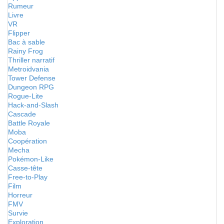
Rumeur
Livre
VR
Flipper
Bac à sable
Rainy Frog
Thriller narratif
Metroidvania
Tower Defense
Dungeon RPG
Rogue-Lite
Hack-and-Slash
Cascade
Battle Royale
Moba
Coopération
Mecha
Pokémon-Like
Casse-tête
Free-to-Play
Film
Horreur
FMV
Survie
Exploration