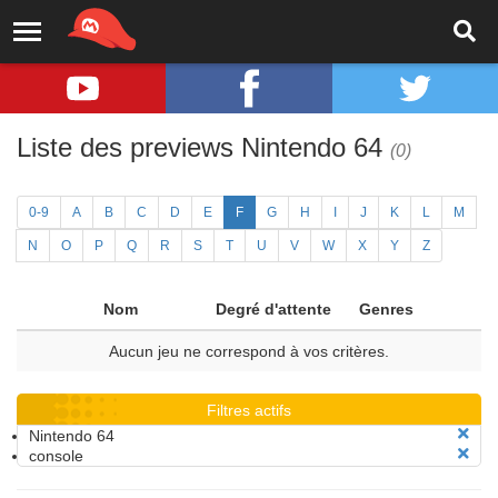
Liste des previews Nintendo 64
(0)
0-9
A
B
C
D
E
F
G
H
I
J
K
L
M
N
O
P
Q
R
S
T
U
V
W
X
Y
Z
Nom
Degré d'attente
Genres
Aucun jeu ne correspond à vos critères.
Filtres actifs
Nintendo 64
console