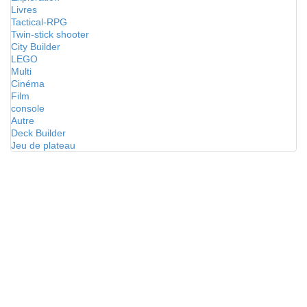
Livres
Tactical-RPG
Twin-stick shooter
City Builder
LEGO
Multi
Cinéma
Film
console
Autre
Deck Builder
Jeu de plateau