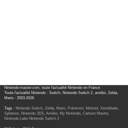
Nintendo-master.com, toute l'actualité Nintendo en France
Toute l'actualité Nintendo : Switch, Nintendo Switch 2, amiibo, Zelda,
Mario - 2003-2026
Tags :
Nintendo Switch
,
Zelda
,
Mario
,
Pokémon
,
Metroid
,
Xenoblade
,
Splatoon
,
Nintendo 3DS
,
Amiibo
,
My Nintendo
,
Cartoon Master
,
Nintendo Labo
Nintendo Switch 2