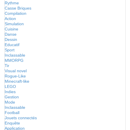
Rythme
Casse Briques
Compilation
Action
Simulation
Cuisine
Danse
Dessin
Educatif
Sport
Inclassable
MMORPG
Tir
Visual novel
Rogue-Like
Minecraft-like
LEGO
Indies
Gestion
Mode
Inclassable
Football
Jouets connectés
Enquête
Application