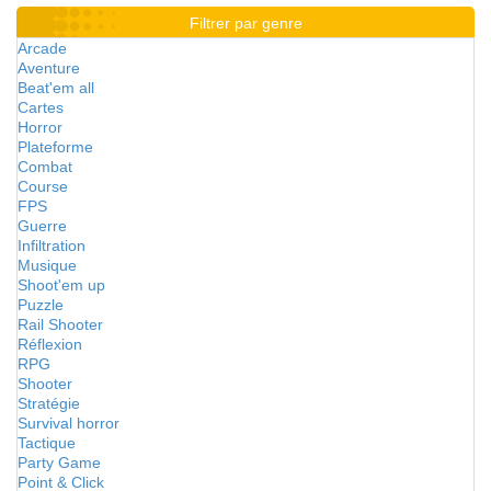
Filtrer par genre
Arcade
Aventure
Beat'em all
Cartes
Horror
Plateforme
Combat
Course
FPS
Guerre
Infiltration
Musique
Shoot'em up
Puzzle
Rail Shooter
Réflexion
RPG
Shooter
Stratégie
Survival horror
Tactique
Party Game
Point & Click