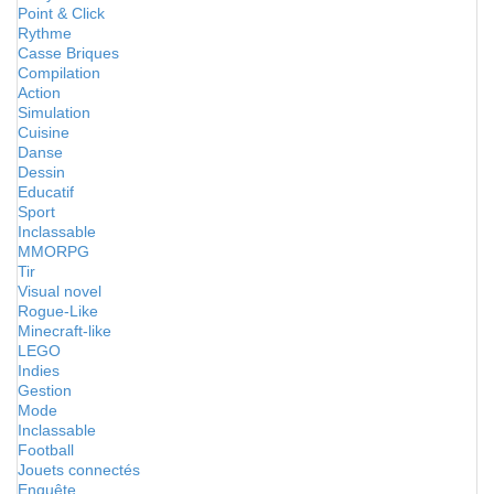
Point & Click
Rythme
Casse Briques
Compilation
Action
Simulation
Cuisine
Danse
Dessin
Educatif
Sport
Inclassable
MMORPG
Tir
Visual novel
Rogue-Like
Minecraft-like
LEGO
Indies
Gestion
Mode
Inclassable
Football
Jouets connectés
Enquête