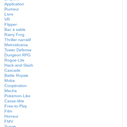
Application
Rumeur
Livre
VR
Flipper
Bac à sable
Rainy Frog
Thriller narratif
Metroidvania
Tower Defense
Dungeon RPG
Rogue-Lite
Hack-and-Slash
Cascade
Battle Royale
Moba
Coopération
Mecha
Pokémon-Like
Casse-tête
Free-to-Play
Film
Horreur
FMV
Survie