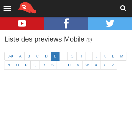
Liste des previews Mobile
(0)
0-9
A
B
C
D
E
F
G
H
I
J
K
L
M
N
O
P
Q
R
S
T
U
V
W
X
Y
Z