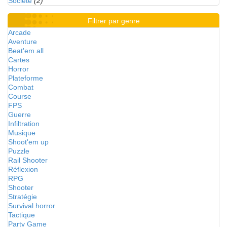
Société
(2)
Filtrer par genre
Arcade
Aventure
Beat'em all
Cartes
Horror
Plateforme
Combat
Course
FPS
Guerre
Infiltration
Musique
Shoot'em up
Puzzle
Rail Shooter
Réflexion
RPG
Shooter
Stratégie
Survival horror
Tactique
Party Game