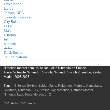
Exploration
Livres
Tactical-RPG
Twin-stick shooter
City Builder
LEGO
Multi
Cinéma
Film
console
Autre
Deck Builder
Jeu de plateau
Nintendo-master.com, toute l'actualité Nintendo en France
Toute l'actualité Nintendo : Switch, Nintendo Switch 2, amiibo, Zelda,
Mario - 2003-2026
Tags :
Nintendo Switch
,
Zelda
,
Mario
,
Pokémon
,
Metroid
,
Xenoblade
,
Splatoon
,
Nintendo 3DS
,
Amiibo
,
My Nintendo
,
Cartoon Master
,
Nintendo Labo
Nintendo Switch 2
RSS Actu
,
RSS Tests