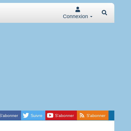
Connexion
S'abonner
Suivre
S'abonner
S'abonner