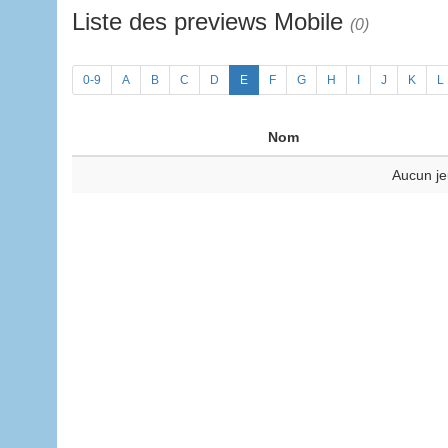
Liste des previews Mobile
(0)
0-9
A
B
C
D
E
F
G
H
I
J
K
L
Nom
Aucun je