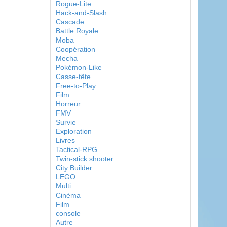
Rogue-Lite
Hack-and-Slash
Cascade
Battle Royale
Moba
Coopération
Mecha
Pokémon-Like
Casse-tête
Free-to-Play
Film
Horreur
FMV
Survie
Exploration
Livres
Tactical-RPG
Twin-stick shooter
City Builder
LEGO
Multi
Cinéma
Film
console
Autre