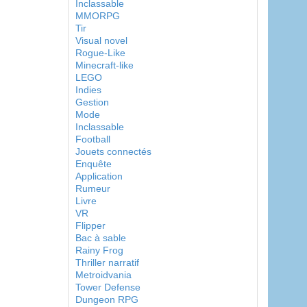
Inclassable
MMORPG
Tir
Visual novel
Rogue-Like
Minecraft-like
LEGO
Indies
Gestion
Mode
Inclassable
Football
Jouets connectés
Enquête
Application
Rumeur
Livre
VR
Flipper
Bac à sable
Rainy Frog
Thriller narratif
Metroidvania
Tower Defense
Dungeon RPG