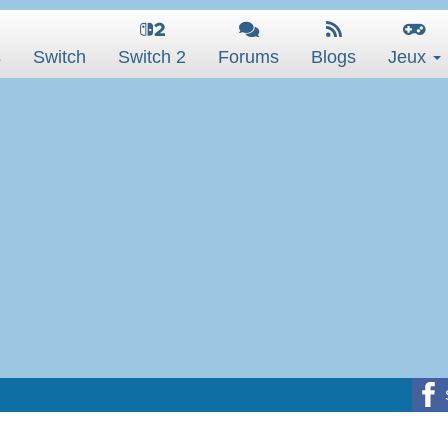
s
Switch
Switch 2
Forums
Blogs
Jeux