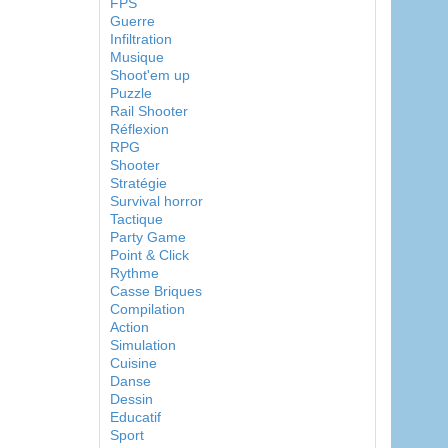
FPS
Guerre
Infiltration
Musique
Shoot'em up
Puzzle
Rail Shooter
Réflexion
RPG
Shooter
Stratégie
Survival horror
Tactique
Party Game
Point & Click
Rythme
Casse Briques
Compilation
Action
Simulation
Cuisine
Danse
Dessin
Educatif
Sport