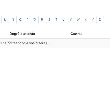
M
N
O
P
Q
R
S
T
U
V
W
X
Y
Z
Degré d'attente
Genres
u ne correspond à vos critères.