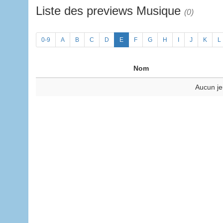
Liste des previews Musique
(0)
0-9
A
B
C
D
E
F
G
H
I
J
K
L
Nom
Aucun je