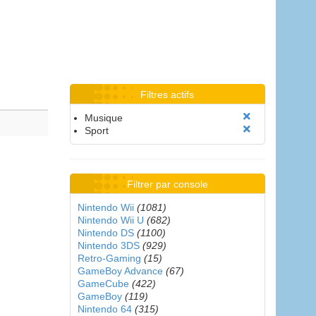
Filtres actifs
Musique
Sport
Filtrer par console
Nintendo Wii
(1081)
Nintendo Wii U
(682)
Nintendo DS
(1100)
Nintendo 3DS
(929)
Retro-Gaming
(15)
GameBoy Advance
(67)
GameCube
(422)
GameBoy
(119)
Nintendo 64
(315)