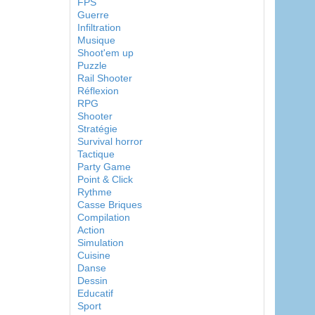
FPS
Guerre
Infiltration
Musique
Shoot'em up
Puzzle
Rail Shooter
Réflexion
RPG
Shooter
Stratégie
Survival horror
Tactique
Party Game
Point & Click
Rythme
Casse Briques
Compilation
Action
Simulation
Cuisine
Danse
Dessin
Educatif
Sport