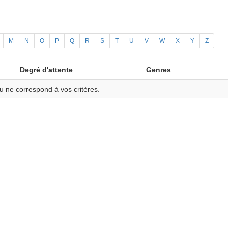
M
N
O
P
Q
R
S
T
U
V
W
X
Y
Z
Degré d'attente
Genres
u ne correspond à vos critères.