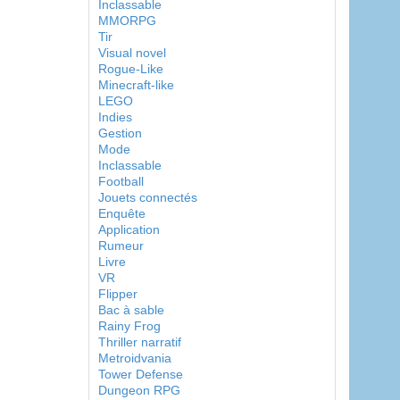
Inclassable
MMORPG
Tir
Visual novel
Rogue-Like
Minecraft-like
LEGO
Indies
Gestion
Mode
Inclassable
Football
Jouets connectés
Enquête
Application
Rumeur
Livre
VR
Flipper
Bac à sable
Rainy Frog
Thriller narratif
Metroidvania
Tower Defense
Dungeon RPG