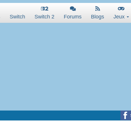
s
Switch
Switch 2
Forums
Blogs
Jeux