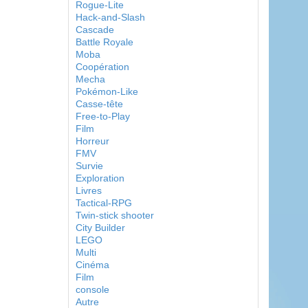
Rogue-Lite
Hack-and-Slash
Cascade
Battle Royale
Moba
Coopération
Mecha
Pokémon-Like
Casse-tête
Free-to-Play
Film
Horreur
FMV
Survie
Exploration
Livres
Tactical-RPG
Twin-stick shooter
City Builder
LEGO
Multi
Cinéma
Film
console
Autre