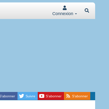
Connexion
S'abonner
Suivre
S'abonner
S'abonner