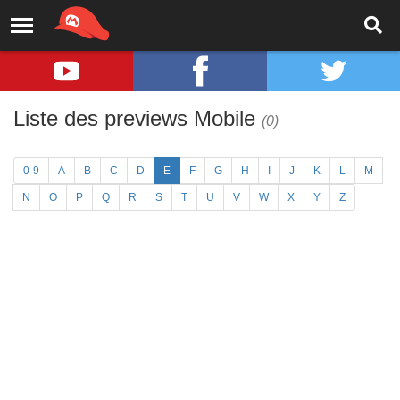
Liste des previews Mobile
(0)
0-9
A
B
C
D
E
F
G
H
I
J
K
L
M
N
O
P
Q
R
S
T
U
V
W
X
Y
Z