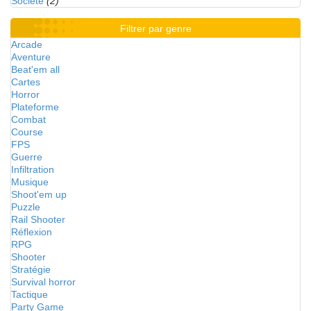
Société
(2)
Filtrer par genre
Arcade
Aventure
Beat'em all
Cartes
Horror
Plateforme
Combat
Course
FPS
Guerre
Infiltration
Musique
Shoot'em up
Puzzle
Rail Shooter
Réflexion
RPG
Shooter
Stratégie
Survival horror
Tactique
Party Game