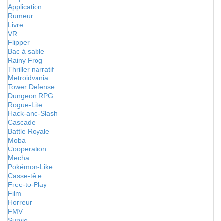
Application
Rumeur
Livre
VR
Flipper
Bac à sable
Rainy Frog
Thriller narratif
Metroidvania
Tower Defense
Dungeon RPG
Rogue-Lite
Hack-and-Slash
Cascade
Battle Royale
Moba
Coopération
Mecha
Pokémon-Like
Casse-tête
Free-to-Play
Film
Horreur
FMV
Survie