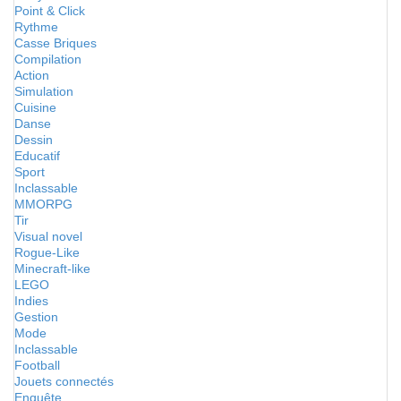
Point & Click
Rythme
Casse Briques
Compilation
Action
Simulation
Cuisine
Danse
Dessin
Educatif
Sport
Inclassable
MMORPG
Tir
Visual novel
Rogue-Like
Minecraft-like
LEGO
Indies
Gestion
Mode
Inclassable
Football
Jouets connectés
Enquête