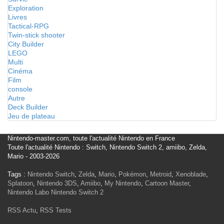
Exploration
Livres
Tactical-RPG
Twin-stick shooter
City Builder
LEGO
Multi
Cinéma
Film
console
Autre
Deck Builder
Jeu de plateau
Nintendo-master.com, toute l'actualité Nintendo en France
Toute l'actualité Nintendo : Switch, Nintendo Switch 2, amiibo, Zelda,
Mario - 2003-2026
Tags :
Nintendo Switch
,
Zelda
,
Mario
,
Pokémon
,
Metroid
,
Xenoblade
,
Splatoon
,
Nintendo 3DS
,
Amiibo
,
My Nintendo
,
Cartoon Master
,
Nintendo Labo
Nintendo Switch 2
RSS Actu
,
RSS Tests