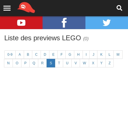
Liste des previews LEGO
(0)
0-9
A
B
C
D
E
F
G
H
I
J
K
L
M
N
O
P
Q
R
S
T
U
V
W
X
Y
Z