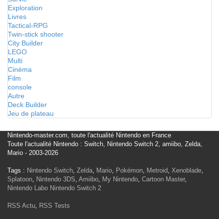
Exploration
Livres
Tactical-RPG
Twin-stick shooter
City Builder
LEGO
Multi
Cinéma
Film
console
Autre
Deck Builder
Jeu de plateau
Nintendo-master.com, toute l'actualité Nintendo en France
Toute l'actualité Nintendo : Switch, Nintendo Switch 2, amiibo, Zelda,
Mario - 2003-2026
Tags :
Nintendo Switch
,
Zelda
,
Mario
,
Pokémon
,
Metroid
,
Xenoblade
,
Splatoon
,
Nintendo 3DS
,
Amiibo
,
My Nintendo
,
Cartoon Master
,
Nintendo Labo
Nintendo Switch 2
RSS Actu
,
RSS Tests