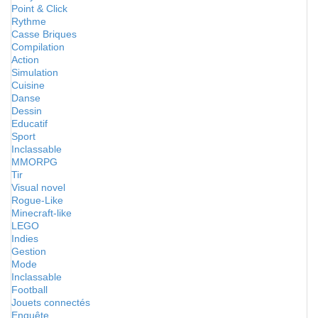
Point & Click
Rythme
Casse Briques
Compilation
Action
Simulation
Cuisine
Danse
Dessin
Educatif
Sport
Inclassable
MMORPG
Tir
Visual novel
Rogue-Like
Minecraft-like
LEGO
Indies
Gestion
Mode
Inclassable
Football
Jouets connectés
Enquête