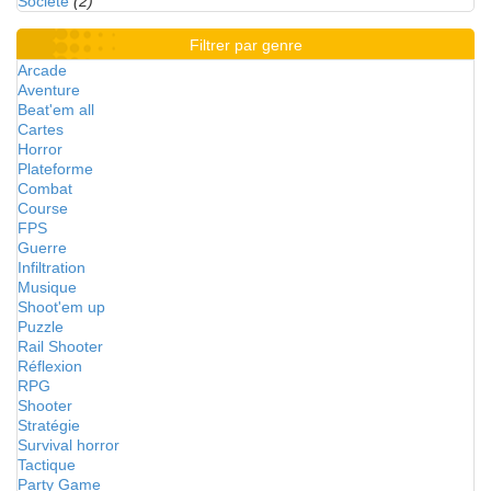
Société
(2)
Filtrer par genre
Arcade
Aventure
Beat'em all
Cartes
Horror
Plateforme
Combat
Course
FPS
Guerre
Infiltration
Musique
Shoot'em up
Puzzle
Rail Shooter
Réflexion
RPG
Shooter
Stratégie
Survival horror
Tactique
Party Game