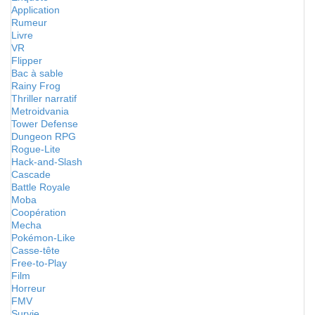
Application
Rumeur
Livre
VR
Flipper
Bac à sable
Rainy Frog
Thriller narratif
Metroidvania
Tower Defense
Dungeon RPG
Rogue-Lite
Hack-and-Slash
Cascade
Battle Royale
Moba
Coopération
Mecha
Pokémon-Like
Casse-tête
Free-to-Play
Film
Horreur
FMV
Survie