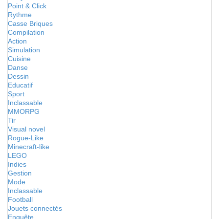
Point & Click
Rythme
Casse Briques
Compilation
Action
Simulation
Cuisine
Danse
Dessin
Educatif
Sport
Inclassable
MMORPG
Tir
Visual novel
Rogue-Like
Minecraft-like
LEGO
Indies
Gestion
Mode
Inclassable
Football
Jouets connectés
Enquête