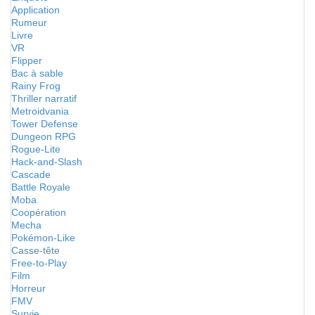
Application
Rumeur
Livre
VR
Flipper
Bac à sable
Rainy Frog
Thriller narratif
Metroidvania
Tower Defense
Dungeon RPG
Rogue-Lite
Hack-and-Slash
Cascade
Battle Royale
Moba
Coopération
Mecha
Pokémon-Like
Casse-tête
Free-to-Play
Film
Horreur
FMV
Survie