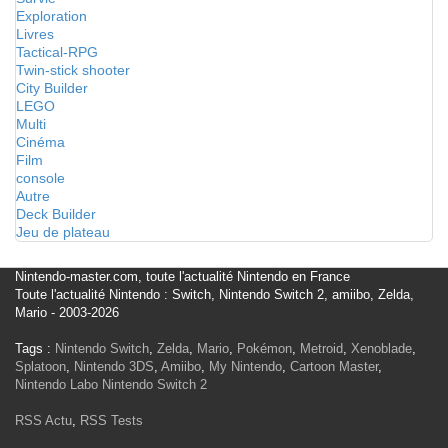
Exploration
Livres
Tactical-RPG
Twin-stick shooter
City Builder
LEGO
Multi
Cinéma
Film
console
Autre
Deck Builder
Jeu de plateau
Nintendo-master.com, toute l'actualité Nintendo en France
Toute l'actualité Nintendo : Switch, Nintendo Switch 2, amiibo, Zelda,
Mario - 2003-2026
Tags :
Nintendo Switch
,
Zelda
,
Mario
,
Pokémon
,
Metroid
,
Xenoblade
,
Splatoon
,
Nintendo 3DS
,
Amiibo
,
My Nintendo
,
Cartoon Master
,
Nintendo Labo
Nintendo Switch 2
RSS Actu
,
RSS Tests