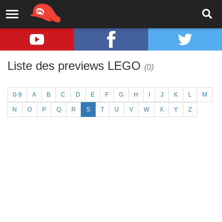
Liste des previews LEGO
(0)
0-9
A
B
C
D
E
F
G
H
I
J
K
L
M
N
O
P
Q
R
S
T
U
V
W
X
Y
Z