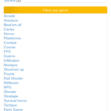
Société
(2)
Filtrer par genre
Arcade
Aventure
Beat'em all
Cartes
Horror
Plateforme
Combat
Course
FPS
Guerre
Infiltration
Musique
Shoot'em up
Puzzle
Rail Shooter
Réflexion
RPG
Shooter
Stratégie
Survival horror
Tactique
Party Game