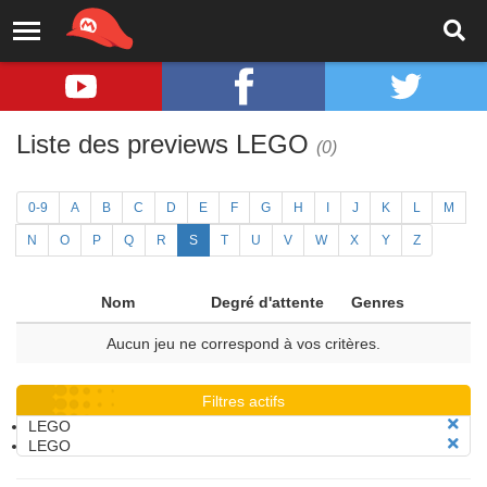
Liste des previews LEGO
(0)
0-9
A
B
C
D
E
F
G
H
I
J
K
L
M
N
O
P
Q
R
S
T
U
V
W
X
Y
Z
Nom
Degré d'attente
Genres
Aucun jeu ne correspond à vos critères.
Filtres actifs
LEGO
LEGO