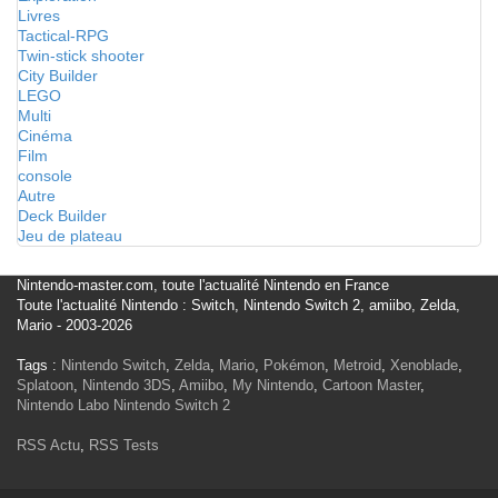
Livres
Tactical-RPG
Twin-stick shooter
City Builder
LEGO
Multi
Cinéma
Film
console
Autre
Deck Builder
Jeu de plateau
Nintendo-master.com, toute l'actualité Nintendo en France
Toute l'actualité Nintendo : Switch, Nintendo Switch 2, amiibo, Zelda,
Mario - 2003-2026
Tags :
Nintendo Switch
,
Zelda
,
Mario
,
Pokémon
,
Metroid
,
Xenoblade
,
Splatoon
,
Nintendo 3DS
,
Amiibo
,
My Nintendo
,
Cartoon Master
,
Nintendo Labo
Nintendo Switch 2
RSS Actu
,
RSS Tests