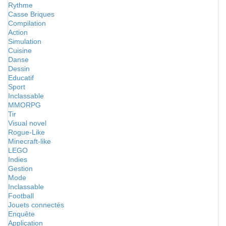
Rythme
Casse Briques
Compilation
Action
Simulation
Cuisine
Danse
Dessin
Educatif
Sport
Inclassable
MMORPG
Tir
Visual novel
Rogue-Like
Minecraft-like
LEGO
Indies
Gestion
Mode
Inclassable
Football
Jouets connectés
Enquête
Application