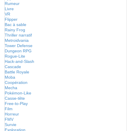
Rumeur
Livre
VR
Flipper
Bac à sable
Rainy Frog
Thriller narratif
Metroidvania
Tower Defense
Dungeon RPG
Rogue-Lite
Hack-and-Slash
Cascade
Battle Royale
Moba
Coopération
Mecha
Pokémon-Like
Casse-tête
Free-to-Play
Film
Horreur
FMV
Survie
Exploration