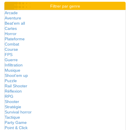
Filtrer par genre
Arcade
Aventure
Beat'em all
Cartes
Horror
Plateforme
Combat
Course
FPS
Guerre
Infiltration
Musique
Shoot'em up
Puzzle
Rail Shooter
Réflexion
RPG
Shooter
Stratégie
Survival horror
Tactique
Party Game
Point & Click