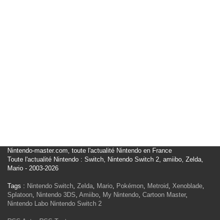
Nintendo-master.com, toute l'actualité Nintendo en France
Toute l'actualité Nintendo : Switch, Nintendo Switch 2, amiibo, Zelda,
Mario - 2003-2026
Tags :
Nintendo Switch
,
Zelda
,
Mario
,
Pokémon
,
Metroid
,
Xenoblade
,
Splatoon
,
Nintendo 3DS
,
Amiibo
,
My Nintendo
,
Cartoon Master
,
Nintendo Labo
Nintendo Switch 2