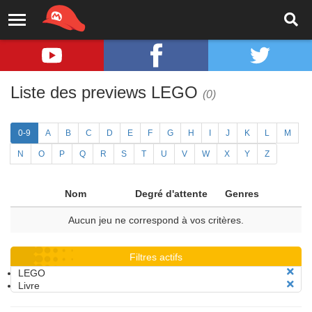
Liste des previews LEGO
(0)
0-9
A
B
C
D
E
F
G
H
I
J
K
L
M
N
O
P
Q
R
S
T
U
V
W
X
Y
Z
Nom
Degré d'attente
Genres
Aucun jeu ne correspond à vos critères.
Filtres actifs
LEGO
Livre