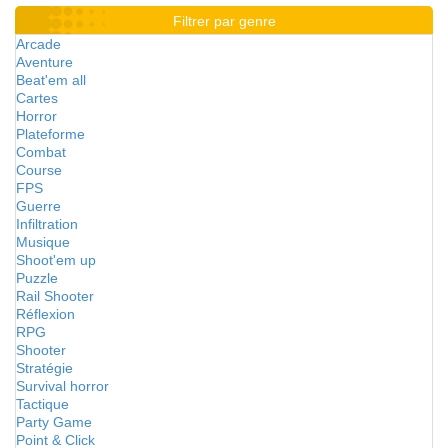
Filtrer par genre
Arcade
Aventure
Beat'em all
Cartes
Horror
Plateforme
Combat
Course
FPS
Guerre
Infiltration
Musique
Shoot'em up
Puzzle
Rail Shooter
Réflexion
RPG
Shooter
Stratégie
Survival horror
Tactique
Party Game
Point & Click