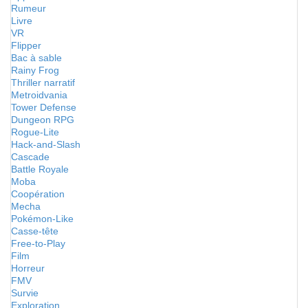
Rumeur
Livre
VR
Flipper
Bac à sable
Rainy Frog
Thriller narratif
Metroidvania
Tower Defense
Dungeon RPG
Rogue-Lite
Hack-and-Slash
Cascade
Battle Royale
Moba
Coopération
Mecha
Pokémon-Like
Casse-tête
Free-to-Play
Film
Horreur
FMV
Survie
Exploration