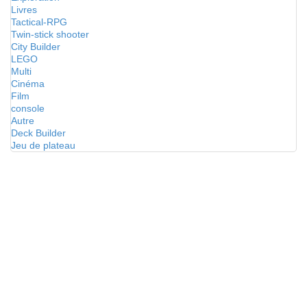
Livres
Tactical-RPG
Twin-stick shooter
City Builder
LEGO
Multi
Cinéma
Film
console
Autre
Deck Builder
Jeu de plateau