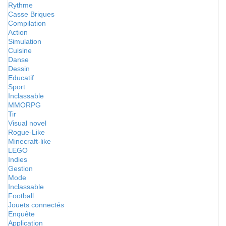
Rythme
Casse Briques
Compilation
Action
Simulation
Cuisine
Danse
Dessin
Educatif
Sport
Inclassable
MMORPG
Tir
Visual novel
Rogue-Like
Minecraft-like
LEGO
Indies
Gestion
Mode
Inclassable
Football
Jouets connectés
Enquête
Application