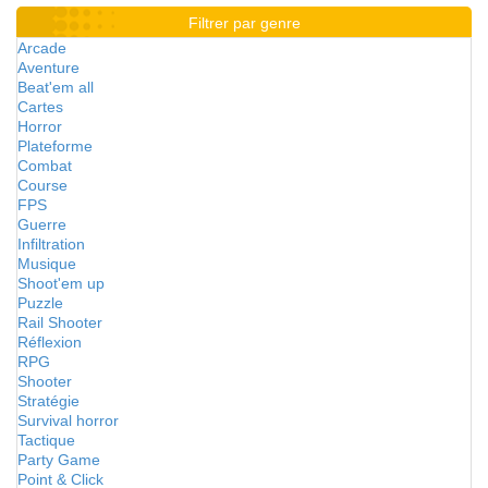
Filtrer par genre
Arcade
Aventure
Beat'em all
Cartes
Horror
Plateforme
Combat
Course
FPS
Guerre
Infiltration
Musique
Shoot'em up
Puzzle
Rail Shooter
Réflexion
RPG
Shooter
Stratégie
Survival horror
Tactique
Party Game
Point & Click