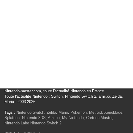
Nintendo-master.com, toute l'actualité Nintendo en France
Toute l'actualité Nintendo : Switch, Nintendo Switch 2, amiibo, Zelda,
Mario - 2003-2026
Tags :
Nintendo Switch
,
Zelda
,
Mario
,
Pokémon
,
Metroid
,
Xenoblade
,
Splatoon
,
Nintendo 3DS
,
Amiibo
,
My Nintendo
,
Cartoon Master
,
Nintendo Labo
Nintendo Switch 2