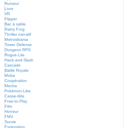
Rumeur
Livre
VR
Flipper
Bac à sable
Rainy Frog
Thriller narratif
Metroidvania
Tower Defense
Dungeon RPG
Rogue-Lite
Hack-and-Slash
Cascade
Battle Royale
Moba
Coopération
Mecha
Pokémon-Like
Casse-tête
Free-to-Play
Film
Horreur
FMV
Survie
Exploration