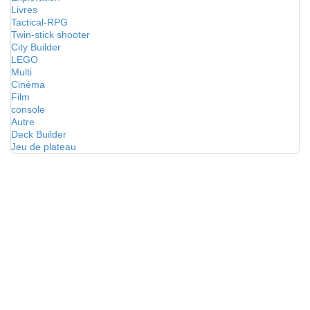
Livres
Tactical-RPG
Twin-stick shooter
City Builder
LEGO
Multi
Cinéma
Film
console
Autre
Deck Builder
Jeu de plateau