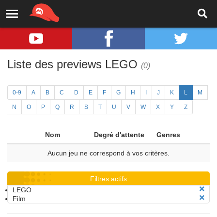
Liste des previews LEGO
(0)
0-9
A
B
C
D
E
F
G
H
I
J
K
L
M
N
O
P
Q
R
S
T
U
V
W
X
Y
Z
Nom
Degré d'attente
Genres
Aucun jeu ne correspond à vos critères.
Filtres actifs
LEGO
Film