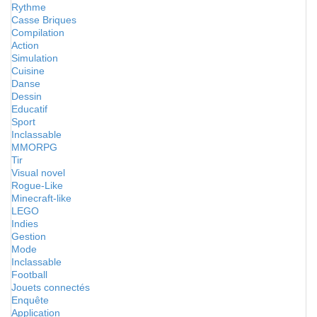
Rythme
Casse Briques
Compilation
Action
Simulation
Cuisine
Danse
Dessin
Educatif
Sport
Inclassable
MMORPG
Tir
Visual novel
Rogue-Like
Minecraft-like
LEGO
Indies
Gestion
Mode
Inclassable
Football
Jouets connectés
Enquête
Application