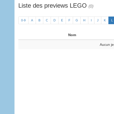
Liste des previews LEGO
(0)
0-9
A
B
C
D
E
F
G
H
I
J
K
L
Nom
Aucun je