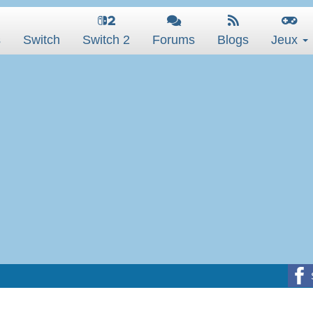
s
Switch
Switch 2
Forums
Blogs
Jeux