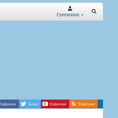
Connexion
S'abonner
Suivre
S'abonner
S'abonner