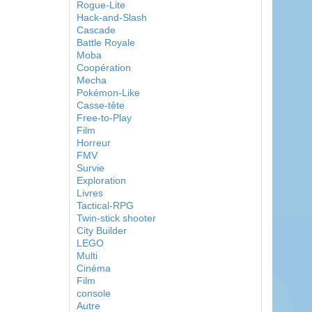
Rogue-Lite
Hack-and-Slash
Cascade
Battle Royale
Moba
Coopération
Mecha
Pokémon-Like
Casse-tête
Free-to-Play
Film
Horreur
FMV
Survie
Exploration
Livres
Tactical-RPG
Twin-stick shooter
City Builder
LEGO
Multi
Cinéma
Film
console
Autre