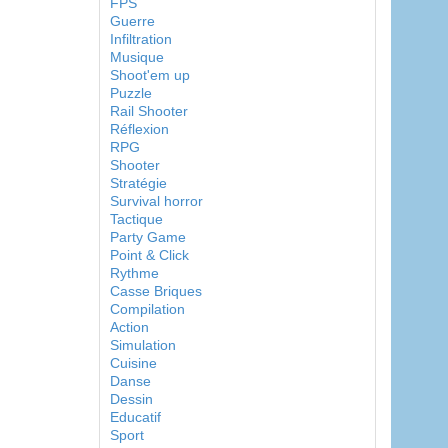
FPS
Guerre
Infiltration
Musique
Shoot'em up
Puzzle
Rail Shooter
Réflexion
RPG
Shooter
Stratégie
Survival horror
Tactique
Party Game
Point & Click
Rythme
Casse Briques
Compilation
Action
Simulation
Cuisine
Danse
Dessin
Educatif
Sport