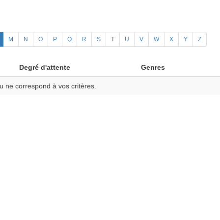
M
N
O
P
Q
R
S
T
U
V
W
X
Y
Z
Degré d'attente
Genres
u ne correspond à vos critères.