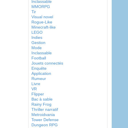
Inclassable
MMORPG
Tir
Visual novel
Rogue-Like
Minecraft-like
LEGO
Indies
Gestion
Mode
Inclassable
Football
Jouets connectés
Enquête
Application
Rumeur
Livre
VR
Flipper
Bac à sable
Rainy Frog
Thriller narratif
Metroidvania
Tower Defense
Dungeon RPG