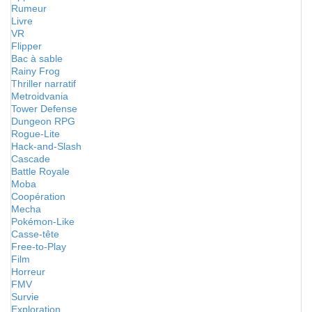
Rumeur
Livre
VR
Flipper
Bac à sable
Rainy Frog
Thriller narratif
Metroidvania
Tower Defense
Dungeon RPG
Rogue-Lite
Hack-and-Slash
Cascade
Battle Royale
Moba
Coopération
Mecha
Pokémon-Like
Casse-tête
Free-to-Play
Film
Horreur
FMV
Survie
Exploration