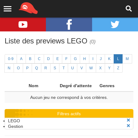
Liste des previews LEGO
(0)
0-9
A
B
C
D
E
F
G
H
I
J
K
L
M
N
O
P
Q
R
S
T
U
V
W
X
Y
Z
Nom
Degré d'attente
Genres
Aucun jeu ne correspond à vos critères.
Filtres actifs
LEGO
Gestion