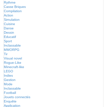
Rythme
Casse Briques
Compilation
Action
Simulation
Cuisine
Danse
Dessin
Educatif
Sport
Inclassable
MMORPG
Tir
Visual novel
Rogue-Like
Minecraft-like
LEGO
Indies
Gestion
Mode
Inclassable
Football
Jouets connectés
Enquête
Application