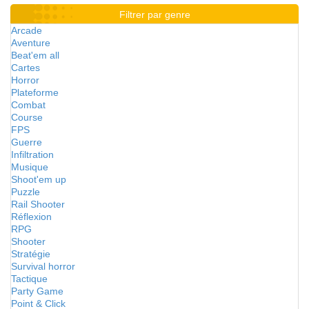
Filtrer par genre
Arcade
Aventure
Beat'em all
Cartes
Horror
Plateforme
Combat
Course
FPS
Guerre
Infiltration
Musique
Shoot'em up
Puzzle
Rail Shooter
Réflexion
RPG
Shooter
Stratégie
Survival horror
Tactique
Party Game
Point & Click