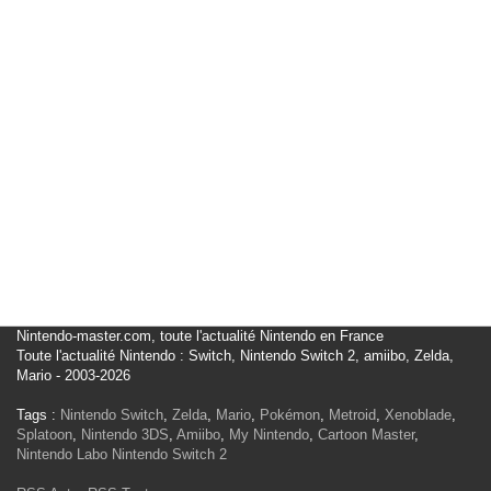
Nintendo-master.com, toute l'actualité Nintendo en France
Toute l'actualité Nintendo : Switch, Nintendo Switch 2, amiibo, Zelda,
Mario - 2003-2026
Tags :
Nintendo Switch
,
Zelda
,
Mario
,
Pokémon
,
Metroid
,
Xenoblade
,
Splatoon
,
Nintendo 3DS
,
Amiibo
,
My Nintendo
,
Cartoon Master
,
Nintendo Labo
Nintendo Switch 2