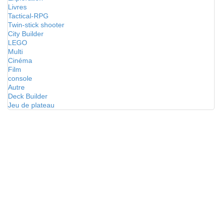
Livres
Tactical-RPG
Twin-stick shooter
City Builder
LEGO
Multi
Cinéma
Film
console
Autre
Deck Builder
Jeu de plateau