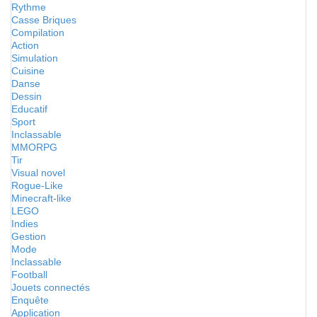
Rythme
Casse Briques
Compilation
Action
Simulation
Cuisine
Danse
Dessin
Educatif
Sport
Inclassable
MMORPG
Tir
Visual novel
Rogue-Like
Minecraft-like
LEGO
Indies
Gestion
Mode
Inclassable
Football
Jouets connectés
Enquête
Application