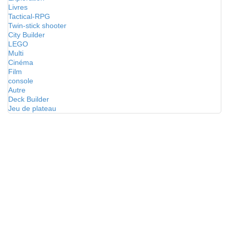
Livres
Tactical-RPG
Twin-stick shooter
City Builder
LEGO
Multi
Cinéma
Film
console
Autre
Deck Builder
Jeu de plateau