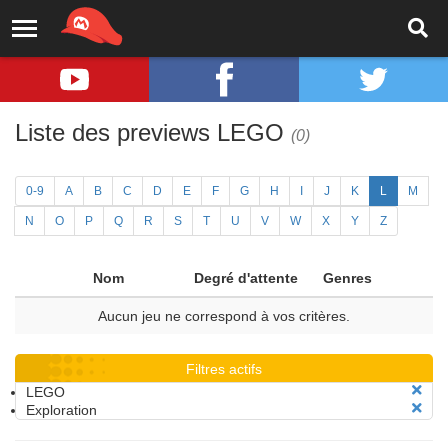
Liste des previews LEGO
(0)
0-9
A
B
C
D
E
F
G
H
I
J
K
L
M
N
O
P
Q
R
S
T
U
V
W
X
Y
Z
Nom
Degré d'attente
Genres
Aucun jeu ne correspond à vos critères.
Filtres actifs
LEGO
Exploration