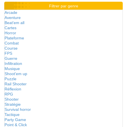
Filtrer par genre
Arcade
Aventure
Beat'em all
Cartes
Horror
Plateforme
Combat
Course
FPS
Guerre
Infiltration
Musique
Shoot'em up
Puzzle
Rail Shooter
Réflexion
RPG
Shooter
Stratégie
Survival horror
Tactique
Party Game
Point & Click