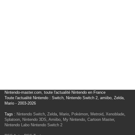
Nintendo-master.com, toute l'actualité Nintendo en France
Toute l'actualité Nintendo : Switch, Nintendo Switch 2, amiibo, Zelda,
Mario - 2003-2026
Tags :
Nintendo Switch
,
Zelda
,
Mario
,
Pokémon
,
Metroid
,
Xenoblade
,
Splatoon
,
Nintendo 3DS
,
Amiibo
,
My Nintendo
,
Cartoon Master
,
Nintendo Labo
Nintendo Switch 2