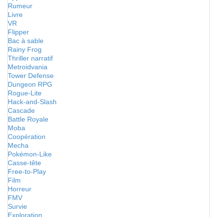
Rumeur
Livre
VR
Flipper
Bac à sable
Rainy Frog
Thriller narratif
Metroidvania
Tower Defense
Dungeon RPG
Rogue-Lite
Hack-and-Slash
Cascade
Battle Royale
Moba
Coopération
Mecha
Pokémon-Like
Casse-tête
Free-to-Play
Film
Horreur
FMV
Survie
Exploration