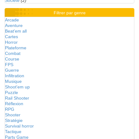
Société
(2)
Filtrer par genre
Arcade
Aventure
Beat'em all
Cartes
Horror
Plateforme
Combat
Course
FPS
Guerre
Infiltration
Musique
Shoot'em up
Puzzle
Rail Shooter
Réflexion
RPG
Shooter
Stratégie
Survival horror
Tactique
Party Game