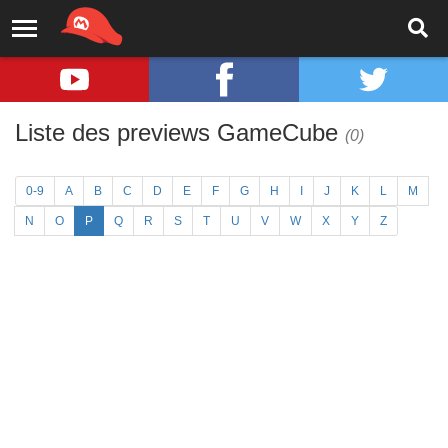
Liste des previews GameCube
(0)
0-9
A
B
C
D
E
F
G
H
I
J
K
L
M
N
O
P
Q
R
S
T
U
V
W
X
Y
Z