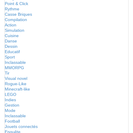
Point & Click
Rythme
Casse Briques
Compilation
Action
Simulation
Cuisine
Danse
Dessin
Educatif
Sport
Inclassable
MMORPG
Tir
Visual novel
Rogue-Like
Minecraft-like
LEGO
Indies
Gestion
Mode
Inclassable
Football
Jouets connectés
Enquête