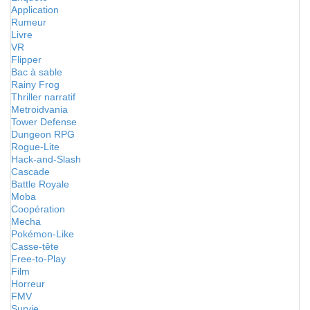
Application
Rumeur
Livre
VR
Flipper
Bac à sable
Rainy Frog
Thriller narratif
Metroidvania
Tower Defense
Dungeon RPG
Rogue-Lite
Hack-and-Slash
Cascade
Battle Royale
Moba
Coopération
Mecha
Pokémon-Like
Casse-tête
Free-to-Play
Film
Horreur
FMV
Survie