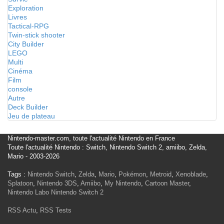
Exploration
Livres
Tactical-RPG
Twin-stick shooter
City Builder
LEGO
Multi
Cinéma
Film
console
Autre
Deck Builder
Jeu de plateau
Nintendo-master.com, toute l'actualité Nintendo en France
Toute l'actualité Nintendo : Switch, Nintendo Switch 2, amiibo, Zelda,
Mario - 2003-2026
Tags :
Nintendo Switch
,
Zelda
,
Mario
,
Pokémon
,
Metroid
,
Xenoblade
,
Splatoon
,
Nintendo 3DS
,
Amiibo
,
My Nintendo
,
Cartoon Master
,
Nintendo Labo
Nintendo Switch 2
RSS Actu
,
RSS Tests