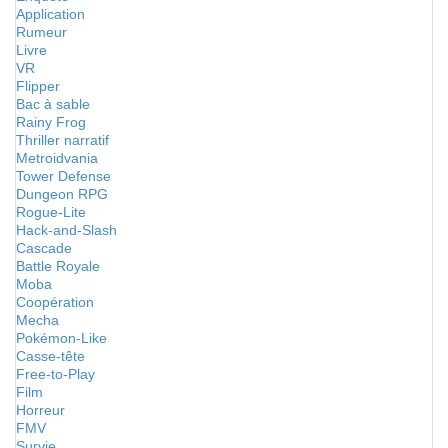
Application
Rumeur
Livre
VR
Flipper
Bac à sable
Rainy Frog
Thriller narratif
Metroidvania
Tower Defense
Dungeon RPG
Rogue-Lite
Hack-and-Slash
Cascade
Battle Royale
Moba
Coopération
Mecha
Pokémon-Like
Casse-tête
Free-to-Play
Film
Horreur
FMV
Survie