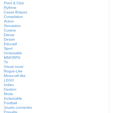
Point & Click
Rythme
Casse Briques
Compilation
Action
Simulation
Cuisine
Danse
Dessin
Educatif
Sport
Inclassable
MMORPG
Tir
Visual novel
Rogue-Like
Minecraft-like
LEGO
Indies
Gestion
Mode
Inclassable
Football
Jouets connectés
Enquête