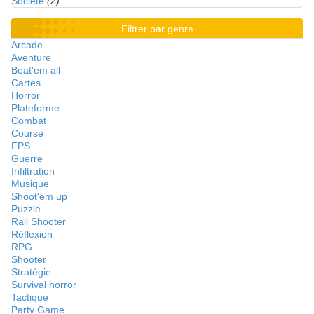
Société
(2)
Filtrer par genre
Arcade
Aventure
Beat'em all
Cartes
Horror
Plateforme
Combat
Course
FPS
Guerre
Infiltration
Musique
Shoot'em up
Puzzle
Rail Shooter
Réflexion
RPG
Shooter
Stratégie
Survival horror
Tactique
Party Game