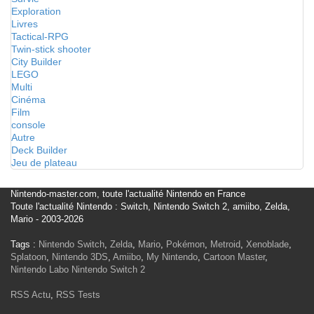
Exploration
Livres
Tactical-RPG
Twin-stick shooter
City Builder
LEGO
Multi
Cinéma
Film
console
Autre
Deck Builder
Jeu de plateau
Nintendo-master.com, toute l'actualité Nintendo en France
Toute l'actualité Nintendo : Switch, Nintendo Switch 2, amiibo, Zelda,
Mario - 2003-2026
Tags :
Nintendo Switch
,
Zelda
,
Mario
,
Pokémon
,
Metroid
,
Xenoblade
,
Splatoon
,
Nintendo 3DS
,
Amiibo
,
My Nintendo
,
Cartoon Master
,
Nintendo Labo
Nintendo Switch 2
RSS Actu
,
RSS Tests