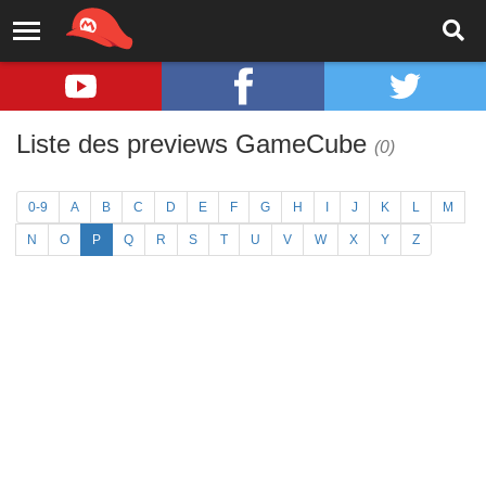
Liste des previews GameCube
(0)
0-9
A
B
C
D
E
F
G
H
I
J
K
L
M
N
O
P
Q
R
S
T
U
V
W
X
Y
Z