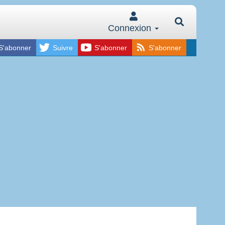
Connexion
S'abonner
Suivre
S'abonner
S'abonner