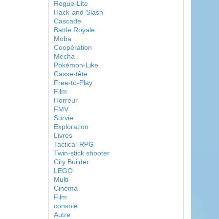
Rogue-Lite
Hack-and-Slash
Cascade
Battle Royale
Moba
Coopération
Mecha
Pokémon-Like
Casse-tête
Free-to-Play
Film
Horreur
FMV
Survie
Exploration
Livres
Tactical-RPG
Twin-stick shooter
City Builder
LEGO
Multi
Cinéma
Film
console
Autre