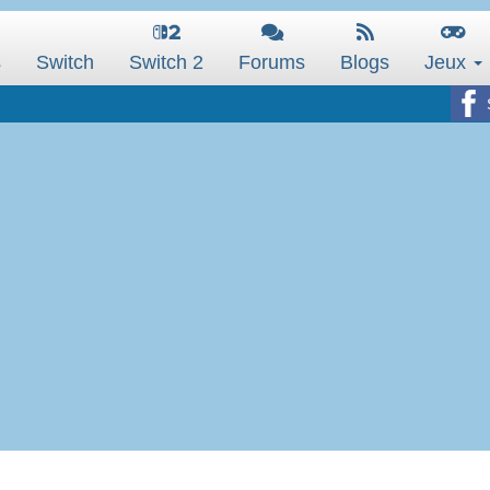
s
Switch
Switch 2
Forums
Blogs
Jeux