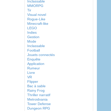
Inclassable
MMORPG
Tir
Visual novel
Rogue-Like
Minecraft-like
LEGO
Indies
Gestion
Mode
Inclassable
Football
Jouets connectés
Enquête
Application
Rumeur
Livre
VR
Flipper
Bac à sable
Rainy Frog
Thriller narratif
Metroidvania
Tower Defense
Dungeon RPG