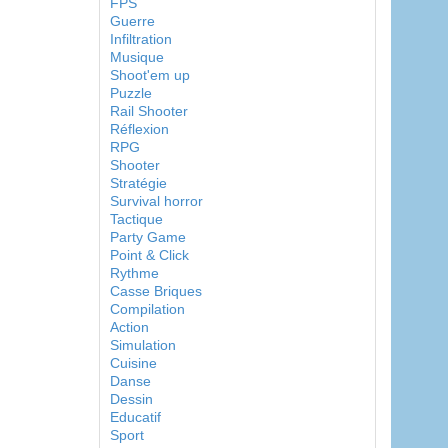
FPS
Guerre
Infiltration
Musique
Shoot'em up
Puzzle
Rail Shooter
Réflexion
RPG
Shooter
Stratégie
Survival horror
Tactique
Party Game
Point & Click
Rythme
Casse Briques
Compilation
Action
Simulation
Cuisine
Danse
Dessin
Educatif
Sport