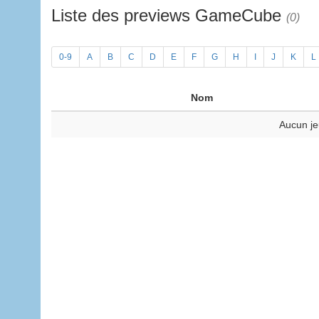
Liste des previews GameCube
(0)
0-9
A
B
C
D
E
F
G
H
I
J
K
L
Nom
Aucun je