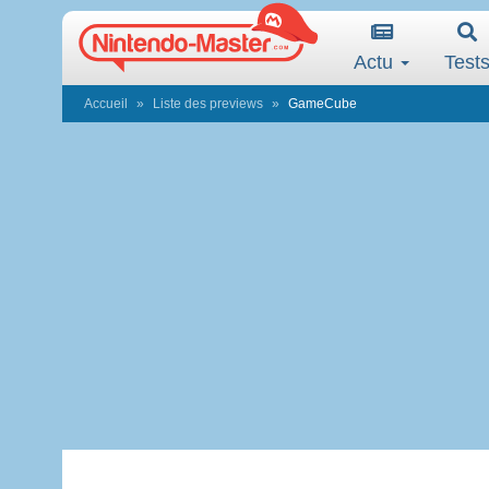
Actu
Test
Accueil
Liste des previews
GameCube