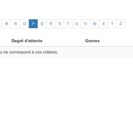
M
N
O
P
Q
R
S
T
U
V
W
X
Y
Z
Degré d'attente
Genres
u ne correspond à vos critères.