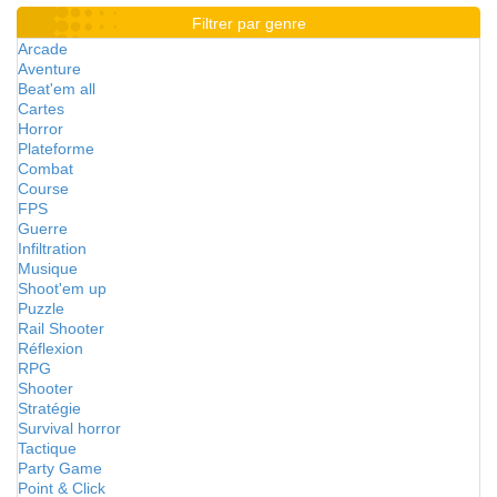
Filtrer par genre
Arcade
Aventure
Beat'em all
Cartes
Horror
Plateforme
Combat
Course
FPS
Guerre
Infiltration
Musique
Shoot'em up
Puzzle
Rail Shooter
Réflexion
RPG
Shooter
Stratégie
Survival horror
Tactique
Party Game
Point & Click