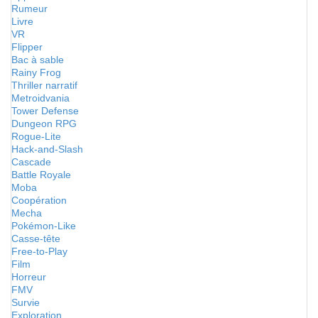
Rumeur
Livre
VR
Flipper
Bac à sable
Rainy Frog
Thriller narratif
Metroidvania
Tower Defense
Dungeon RPG
Rogue-Lite
Hack-and-Slash
Cascade
Battle Royale
Moba
Coopération
Mecha
Pokémon-Like
Casse-tête
Free-to-Play
Film
Horreur
FMV
Survie
Exploration