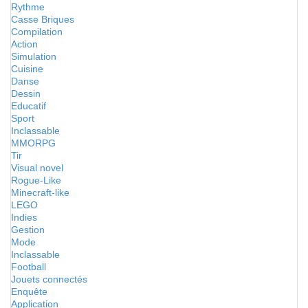
Rythme
Casse Briques
Compilation
Action
Simulation
Cuisine
Danse
Dessin
Educatif
Sport
Inclassable
MMORPG
Tir
Visual novel
Rogue-Like
Minecraft-like
LEGO
Indies
Gestion
Mode
Inclassable
Football
Jouets connectés
Enquête
Application