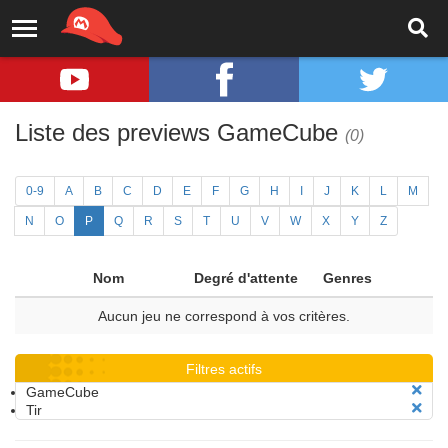
Liste des previews GameCube
(0)
0-9
A
B
C
D
E
F
G
H
I
J
K
L
M
N
O
P
Q
R
S
T
U
V
W
X
Y
Z
Nom
Degré d'attente
Genres
Aucun jeu ne correspond à vos critères.
Filtres actifs
GameCube
Tir