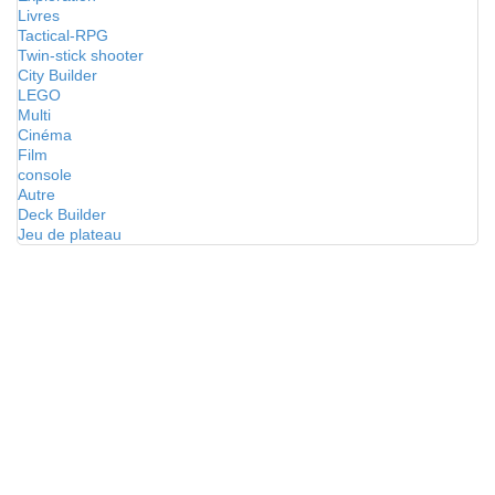
Livres
Tactical-RPG
Twin-stick shooter
City Builder
LEGO
Multi
Cinéma
Film
console
Autre
Deck Builder
Jeu de plateau