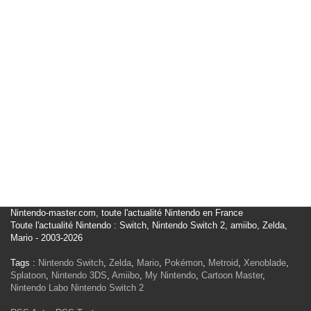
Nintendo-master.com, toute l'actualité Nintendo en France
Toute l'actualité Nintendo : Switch, Nintendo Switch 2, amiibo, Zelda,
Mario - 2003-2026
Tags :
Nintendo Switch
,
Zelda
,
Mario
,
Pokémon
,
Metroid
,
Xenoblade
,
Splatoon
,
Nintendo 3DS
,
Amiibo
,
My Nintendo
,
Cartoon Master
,
Nintendo Labo
Nintendo Switch 2