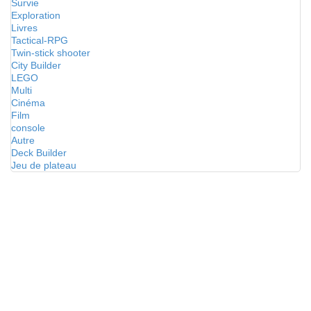
Survie
Exploration
Livres
Tactical-RPG
Twin-stick shooter
City Builder
LEGO
Multi
Cinéma
Film
console
Autre
Deck Builder
Jeu de plateau