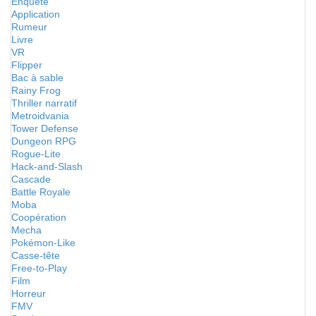
Enquête
Application
Rumeur
Livre
VR
Flipper
Bac à sable
Rainy Frog
Thriller narratif
Metroidvania
Tower Defense
Dungeon RPG
Rogue-Lite
Hack-and-Slash
Cascade
Battle Royale
Moba
Coopération
Mecha
Pokémon-Like
Casse-tête
Free-to-Play
Film
Horreur
FMV