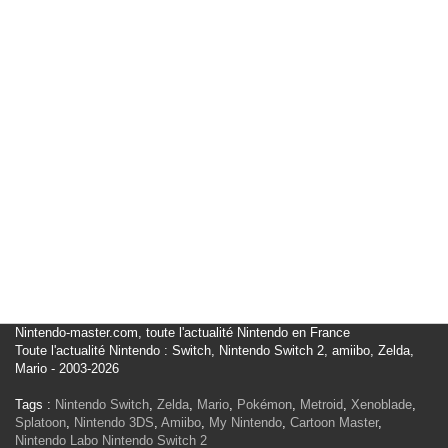
Nintendo-master.com, toute l'actualité Nintendo en France
Toute l'actualité Nintendo : Switch, Nintendo Switch 2, amiibo, Zelda,
Mario - 2003-2026
Tags :
Nintendo Switch
,
Zelda
,
Mario
,
Pokémon
,
Metroid
,
Xenoblade
,
Splatoon
,
Nintendo 3DS
,
Amiibo
,
My Nintendo
,
Cartoon Master
,
Nintendo Labo
Nintendo Switch 2