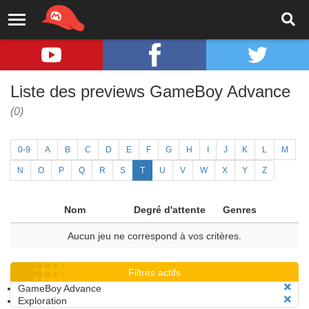
Liste des previews GameBoy Advance
(0)
0-9
A
B
C
D
E
F
G
H
I
J
K
L
M
N
O
P
Q
R
S
T
U
V
W
X
Y
Z
Nom
Degré d'attente
Genres
Aucun jeu ne correspond à vos critères.
Filtres actifs
GameBoy Advance
Exploration