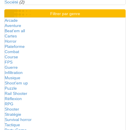
Société
(2)
Filtrer par genre
Arcade
Aventure
Beat'em all
Cartes
Horror
Plateforme
Combat
Course
FPS
Guerre
Infiltration
Musique
Shoot'em up
Puzzle
Rail Shooter
Réflexion
RPG
Shooter
Stratégie
Survival horror
Tactique