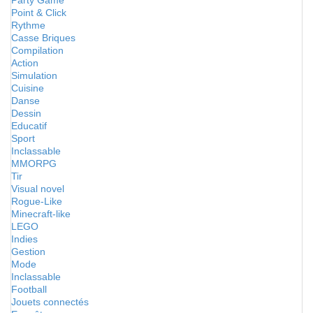
Party Game
Point & Click
Rythme
Casse Briques
Compilation
Action
Simulation
Cuisine
Danse
Dessin
Educatif
Sport
Inclassable
MMORPG
Tir
Visual novel
Rogue-Like
Minecraft-like
LEGO
Indies
Gestion
Mode
Inclassable
Football
Jouets connectés