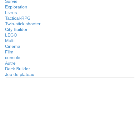
Survie
Exploration
Livres
Tactical-RPG
Twin-stick shooter
City Builder
LEGO
Multi
Cinéma
Film
console
Autre
Deck Builder
Jeu de plateau