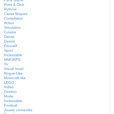
Party Game
Point & Click
Rythme
Casse Briques
Compilation
Action
Simulation
Cuisine
Danse
Dessin
Educatif
Sport
Inclassable
MMORPG
Tir
Visual novel
Rogue-Like
Minecraft-like
LEGO
Indies
Gestion
Mode
Inclassable
Football
Jouets connectés