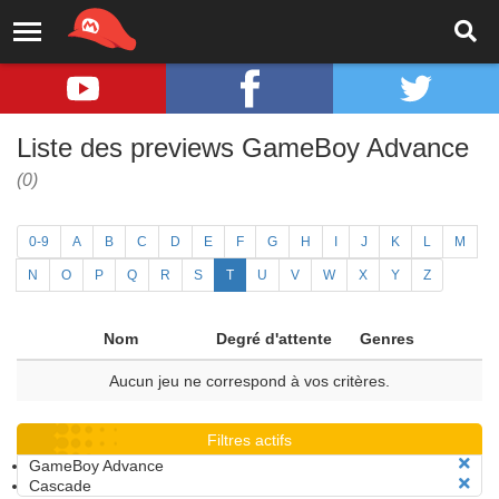
Liste des previews GameBoy Advance
(0)
0-9
A
B
C
D
E
F
G
H
I
J
K
L
M
N
O
P
Q
R
S
T
U
V
W
X
Y
Z
Nom
Degré d'attente
Genres
Aucun jeu ne correspond à vos critères.
Filtres actifs
GameBoy Advance
Cascade