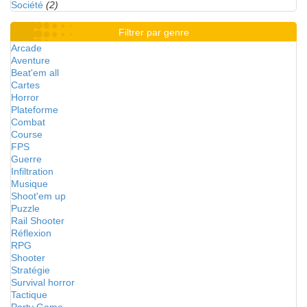
Société
(2)
Filtrer par genre
Arcade
Aventure
Beat'em all
Cartes
Horror
Plateforme
Combat
Course
FPS
Guerre
Infiltration
Musique
Shoot'em up
Puzzle
Rail Shooter
Réflexion
RPG
Shooter
Stratégie
Survival horror
Tactique