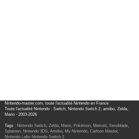
Nintendo-master.com, toute l'actualité Nintendo en France
Toute l'actualité Nintendo : Switch, Nintendo Switch 2, amiibo, Zelda,
Mario - 2003-2026
Tags :
Nintendo Switch
,
Zelda
,
Mario
,
Pokémon
,
Metroid
,
Xenoblade
,
Splatoon
,
Nintendo 3DS
,
Amiibo
,
My Nintendo
,
Cartoon Master
,
Nintendo Labo
Nintendo Switch 2