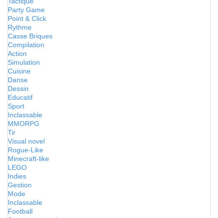
Tactique
Party Game
Point & Click
Rythme
Casse Briques
Compilation
Action
Simulation
Cuisine
Danse
Dessin
Educatif
Sport
Inclassable
MMORPG
Tir
Visual novel
Rogue-Like
Minecraft-like
LEGO
Indies
Gestion
Mode
Inclassable
Football