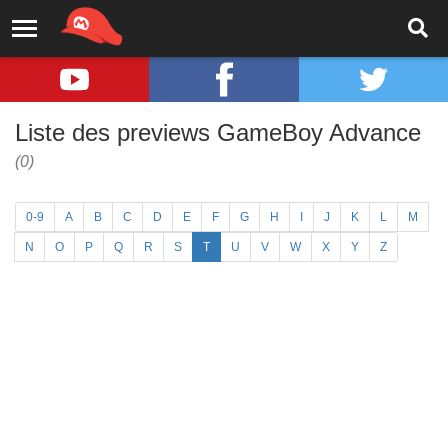
Liste des previews GameBoy Advance
(0)
0-9
A
B
C
D
E
F
G
H
I
J
K
L
M
N
O
P
Q
R
S
T
U
V
W
X
Y
Z