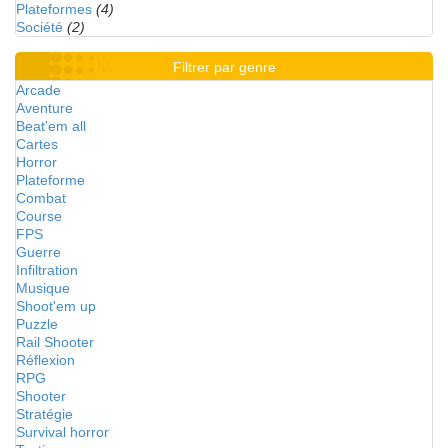
Plateformes
(4)
Société
(2)
Filtrer par genre
Arcade
Aventure
Beat'em all
Cartes
Horror
Plateforme
Combat
Course
FPS
Guerre
Infiltration
Musique
Shoot'em up
Puzzle
Rail Shooter
Réflexion
RPG
Shooter
Stratégie
Survival horror