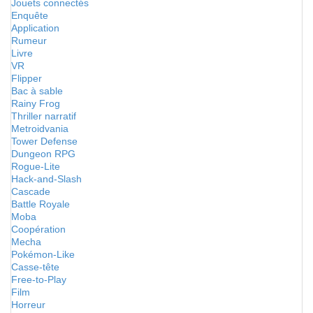
Jouets connectés
Enquête
Application
Rumeur
Livre
VR
Flipper
Bac à sable
Rainy Frog
Thriller narratif
Metroidvania
Tower Defense
Dungeon RPG
Rogue-Lite
Hack-and-Slash
Cascade
Battle Royale
Moba
Coopération
Mecha
Pokémon-Like
Casse-tête
Free-to-Play
Film
Horreur