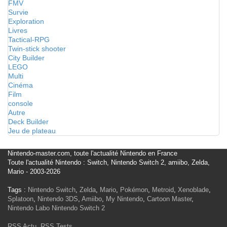
FMV
Survie
Exploration
Livres
Tactical-RPG
Twin-stick shooter
City Builder
LEGO
Multi
Cinéma
Film
console
Autre
Deck Builder
Jeu de plateau
Nintendo-master.com, toute l'actualité Nintendo en France
Toute l'actualité Nintendo : Switch, Nintendo Switch 2, amiibo, Zelda,
Mario - 2003-2026
Tags :
Nintendo Switch
,
Zelda
,
Mario
,
Pokémon
,
Metroid
,
Xenoblade
,
Splatoon
,
Nintendo 3DS
,
Amiibo
,
My Nintendo
,
Cartoon Master
,
Nintendo Labo
Nintendo Switch 2
RSS Actu
,
RSS Tests