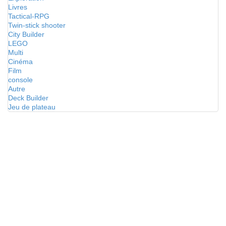
Livres
Tactical-RPG
Twin-stick shooter
City Builder
LEGO
Multi
Cinéma
Film
console
Autre
Deck Builder
Jeu de plateau