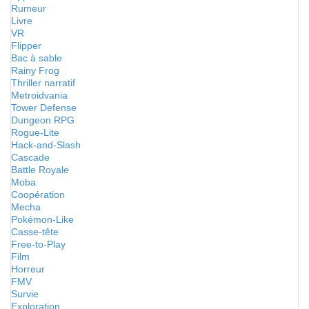
Rumeur
Livre
VR
Flipper
Bac à sable
Rainy Frog
Thriller narratif
Metroidvania
Tower Defense
Dungeon RPG
Rogue-Lite
Hack-and-Slash
Cascade
Battle Royale
Moba
Coopération
Mecha
Pokémon-Like
Casse-tête
Free-to-Play
Film
Horreur
FMV
Survie
Exploration