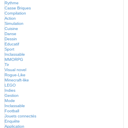
Rythme
Casse Briques
Compilation
Action
Simulation
Cuisine
Danse
Dessin
Educatif
Sport
Inclassable
MMORPG
Tir
Visual novel
Rogue-Like
Minecraft-like
LEGO
Indies
Gestion
Mode
Inclassable
Football
Jouets connectés
Enquête
Application