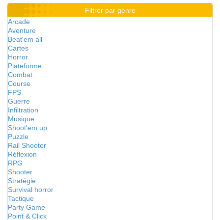
Filtrer par genre
Arcade
Aventure
Beat'em all
Cartes
Horror
Plateforme
Combat
Course
FPS
Guerre
Infiltration
Musique
Shoot'em up
Puzzle
Rail Shooter
Réflexion
RPG
Shooter
Stratégie
Survival horror
Tactique
Party Game
Point & Click