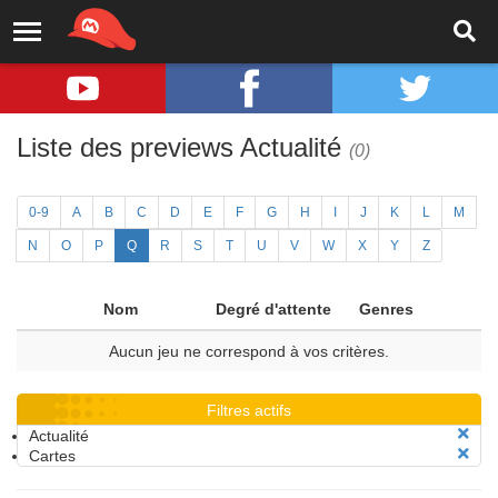
Liste des previews Actualité
(0)
0-9
A
B
C
D
E
F
G
H
I
J
K
L
M
N
O
P
Q
R
S
T
U
V
W
X
Y
Z
Nom
Degré d'attente
Genres
Aucun jeu ne correspond à vos critères.
Filtres actifs
Actualité
Cartes