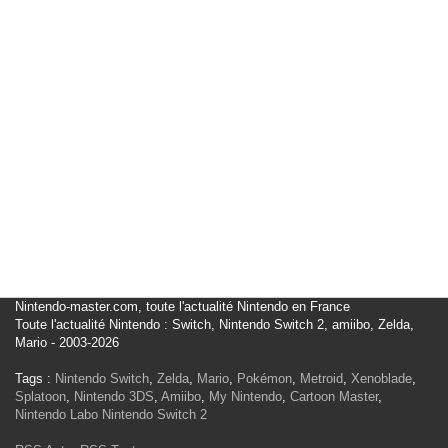
Nintendo-master.com, toute l'actualité Nintendo en France
Toute l'actualité Nintendo : Switch, Nintendo Switch 2, amiibo, Zelda,
Mario - 2003-2026
Tags :
Nintendo Switch
,
Zelda
,
Mario
,
Pokémon
,
Metroid
,
Xenoblade
,
Splatoon
,
Nintendo 3DS
,
Amiibo
,
My Nintendo
,
Cartoon Master
,
Nintendo Labo
Nintendo Switch 2