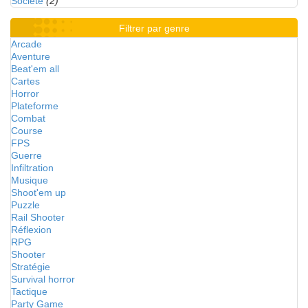
Société
(2)
Filtrer par genre
Arcade
Aventure
Beat'em all
Cartes
Horror
Plateforme
Combat
Course
FPS
Guerre
Infiltration
Musique
Shoot'em up
Puzzle
Rail Shooter
Réflexion
RPG
Shooter
Stratégie
Survival horror
Tactique
Party Game