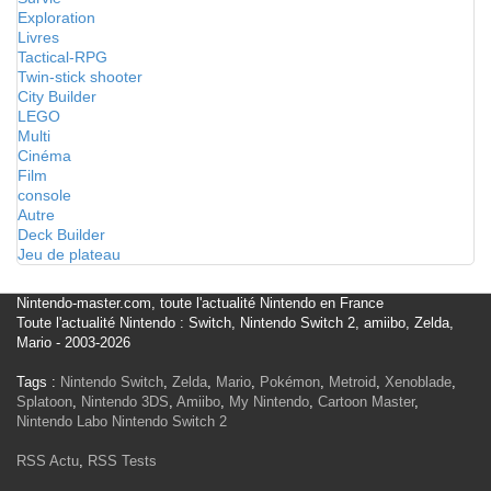
Exploration
Livres
Tactical-RPG
Twin-stick shooter
City Builder
LEGO
Multi
Cinéma
Film
console
Autre
Deck Builder
Jeu de plateau
Nintendo-master.com, toute l'actualité Nintendo en France
Toute l'actualité Nintendo : Switch, Nintendo Switch 2, amiibo, Zelda,
Mario - 2003-2026
Tags :
Nintendo Switch
,
Zelda
,
Mario
,
Pokémon
,
Metroid
,
Xenoblade
,
Splatoon
,
Nintendo 3DS
,
Amiibo
,
My Nintendo
,
Cartoon Master
,
Nintendo Labo
Nintendo Switch 2
RSS Actu
,
RSS Tests