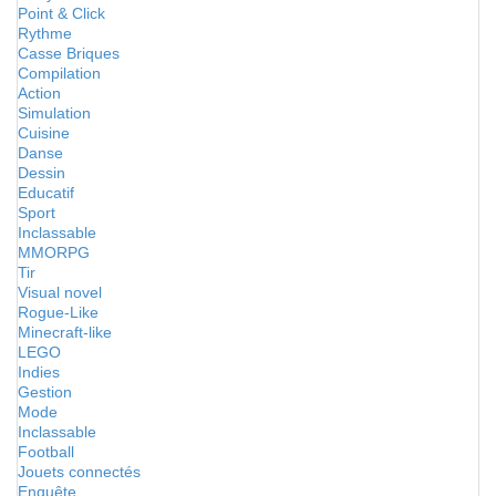
Point & Click
Rythme
Casse Briques
Compilation
Action
Simulation
Cuisine
Danse
Dessin
Educatif
Sport
Inclassable
MMORPG
Tir
Visual novel
Rogue-Like
Minecraft-like
LEGO
Indies
Gestion
Mode
Inclassable
Football
Jouets connectés
Enquête