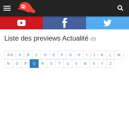
Liste des previews Actualité
(0)
0-9
A
B
C
D
E
F
G
H
I
J
K
L
M
N
O
P
Q
R
S
T
U
V
W
X
Y
Z