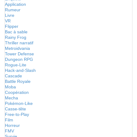
Application
Rumeur
Livre
VR
Flipper
Bac à sable
Rainy Frog
Thriller narratif
Metroidvania
Tower Defense
Dungeon RPG
Rogue-Lite
Hack-and-Slash
Cascade
Battle Royale
Moba
Coopération
Mecha
Pokémon-Like
Casse-tête
Free-to-Play
Film
Horreur
FMV
Survie