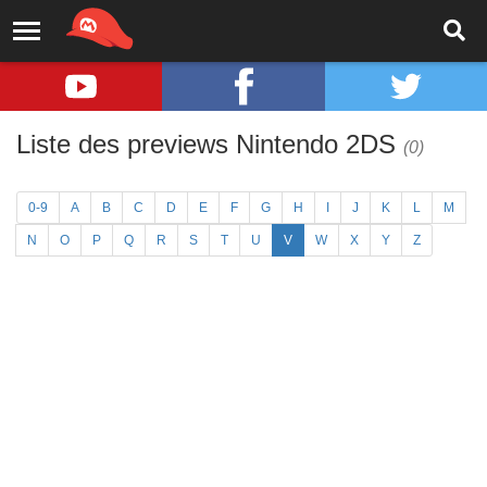
Liste des previews Nintendo 2DS
(0)
0-9
A
B
C
D
E
F
G
H
I
J
K
L
M
N
O
P
Q
R
S
T
U
V
W
X
Y
Z