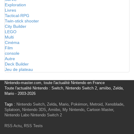
Exploration
Livres
Tactical-RPG
Twin-stick shooter
City Builder
LEGO
Multi
Cinéma
Film
console
Autre
Deck Builder
Jeu de plateau
Nintendo-master.com, toute l'actualité Nintendo en France
Toute l'actualité Nintendo : Switch, Nintendo Switch 2, amiibo, Zelda,
Mario - 2003-2026
Tags :
Nintendo Switch
,
Zelda
,
Mario
,
Pokémon
,
Metroid
,
Xenoblade
,
Splatoon
,
Nintendo 3DS
,
Amiibo
,
My Nintendo
,
Cartoon Master
,
Nintendo Labo
Nintendo Switch 2
RSS Actu
,
RSS Tests