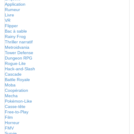
Application
Rumeur
Livre
VR
Flipper
Bac à sable
Rainy Frog
Thriller narratif
Metroidvania
Tower Defense
Dungeon RPG
Rogue-Lite
Hack-and-Slash
Cascade
Battle Royale
Moba
Coopération
Mecha
Pokémon-Like
Casse-tête
Free-to-Play
Film
Horreur
FMV
Survie