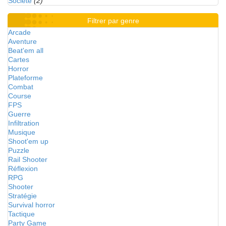
Société
(2)
Filtrer par genre
Arcade
Aventure
Beat'em all
Cartes
Horror
Plateforme
Combat
Course
FPS
Guerre
Infiltration
Musique
Shoot'em up
Puzzle
Rail Shooter
Réflexion
RPG
Shooter
Stratégie
Survival horror
Tactique
Party Game