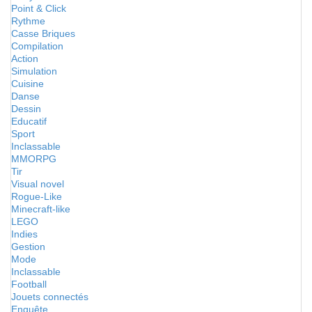
Point & Click
Rythme
Casse Briques
Compilation
Action
Simulation
Cuisine
Danse
Dessin
Educatif
Sport
Inclassable
MMORPG
Tir
Visual novel
Rogue-Like
Minecraft-like
LEGO
Indies
Gestion
Mode
Inclassable
Football
Jouets connectés
Enquête