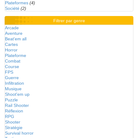
Plateformes
(4)
Société
(2)
Filtrer par genre
Arcade
Aventure
Beat'em all
Cartes
Horror
Plateforme
Combat
Course
FPS
Guerre
Infiltration
Musique
Shoot'em up
Puzzle
Rail Shooter
Réflexion
RPG
Shooter
Stratégie
Survival horror