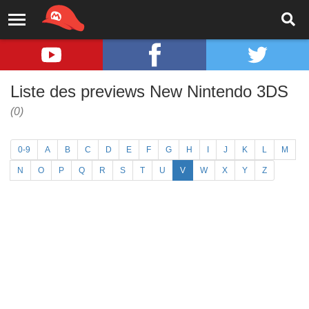
Liste des previews New Nintendo 3DS
(0)
0-9
A
B
C
D
E
F
G
H
I
J
K
L
M
N
O
P
Q
R
S
T
U
V
W
X
Y
Z