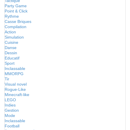
Tactique
Party Game
Point & Click
Rythme
Casse Briques
Compilation
Action
Simulation
Cuisine
Danse
Dessin
Educatif
Sport
Inclassable
MMORPG
Tir
Visual novel
Rogue-Like
Minecraft-like
LEGO
Indies
Gestion
Mode
Inclassable
Football