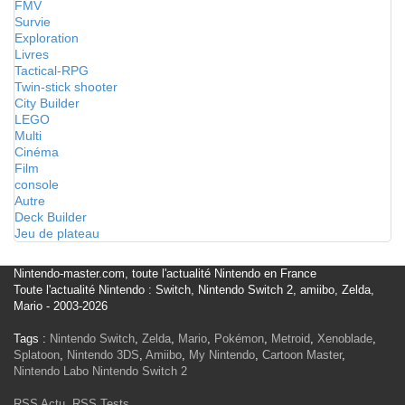
FMV
Survie
Exploration
Livres
Tactical-RPG
Twin-stick shooter
City Builder
LEGO
Multi
Cinéma
Film
console
Autre
Deck Builder
Jeu de plateau
Nintendo-master.com, toute l'actualité Nintendo en France
Toute l'actualité Nintendo : Switch, Nintendo Switch 2, amiibo, Zelda,
Mario - 2003-2026
Tags :
Nintendo Switch
,
Zelda
,
Mario
,
Pokémon
,
Metroid
,
Xenoblade
,
Splatoon
,
Nintendo 3DS
,
Amiibo
,
My Nintendo
,
Cartoon Master
,
Nintendo Labo
Nintendo Switch 2
RSS Actu
,
RSS Tests