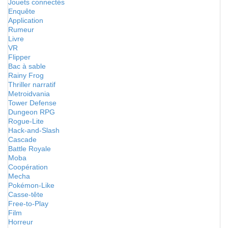
Jouets connectés
Enquête
Application
Rumeur
Livre
VR
Flipper
Bac à sable
Rainy Frog
Thriller narratif
Metroidvania
Tower Defense
Dungeon RPG
Rogue-Lite
Hack-and-Slash
Cascade
Battle Royale
Moba
Coopération
Mecha
Pokémon-Like
Casse-tête
Free-to-Play
Film
Horreur