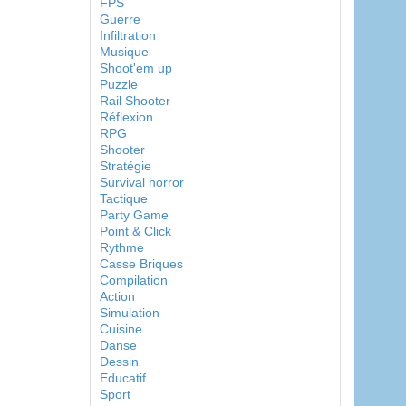
FPS
Guerre
Infiltration
Musique
Shoot'em up
Puzzle
Rail Shooter
Réflexion
RPG
Shooter
Stratégie
Survival horror
Tactique
Party Game
Point & Click
Rythme
Casse Briques
Compilation
Action
Simulation
Cuisine
Danse
Dessin
Educatif
Sport