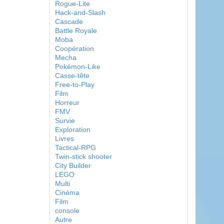
Rogue-Lite
Hack-and-Slash
Cascade
Battle Royale
Moba
Coopération
Mecha
Pokémon-Like
Casse-tête
Free-to-Play
Film
Horreur
FMV
Survie
Exploration
Livres
Tactical-RPG
Twin-stick shooter
City Builder
LEGO
Multi
Cinéma
Film
console
Autre