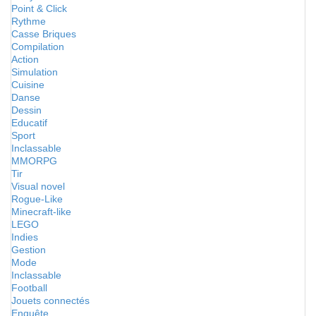
Point & Click
Rythme
Casse Briques
Compilation
Action
Simulation
Cuisine
Danse
Dessin
Educatif
Sport
Inclassable
MMORPG
Tir
Visual novel
Rogue-Like
Minecraft-like
LEGO
Indies
Gestion
Mode
Inclassable
Football
Jouets connectés
Enquête