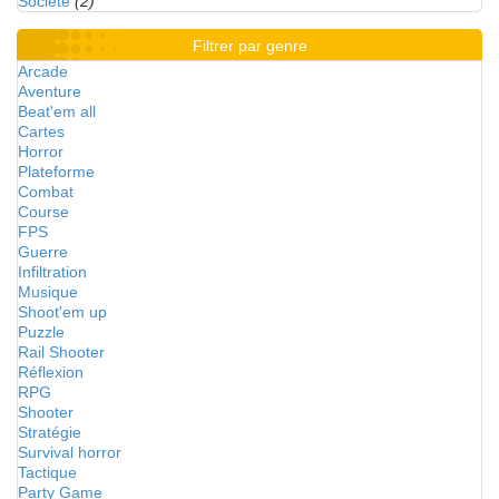
Société
(2)
Filtrer par genre
Arcade
Aventure
Beat'em all
Cartes
Horror
Plateforme
Combat
Course
FPS
Guerre
Infiltration
Musique
Shoot'em up
Puzzle
Rail Shooter
Réflexion
RPG
Shooter
Stratégie
Survival horror
Tactique
Party Game