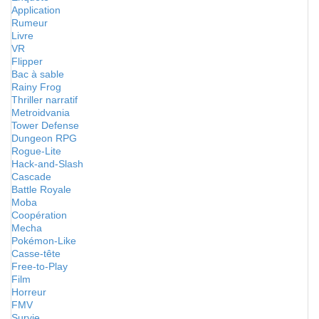
Application
Rumeur
Livre
VR
Flipper
Bac à sable
Rainy Frog
Thriller narratif
Metroidvania
Tower Defense
Dungeon RPG
Rogue-Lite
Hack-and-Slash
Cascade
Battle Royale
Moba
Coopération
Mecha
Pokémon-Like
Casse-tête
Free-to-Play
Film
Horreur
FMV
Survie