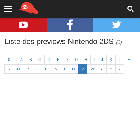
Liste des previews Nintendo 2DS
(0)
0-9
A
B
C
D
E
F
G
H
I
J
K
L
M
N
O
P
Q
R
S
T
U
V
W
X
Y
Z