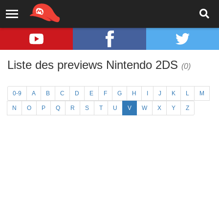
Liste des previews Nintendo 2DS
(0)
0-9
A
B
C
D
E
F
G
H
I
J
K
L
M
N
O
P
Q
R
S
T
U
V
W
X
Y
Z