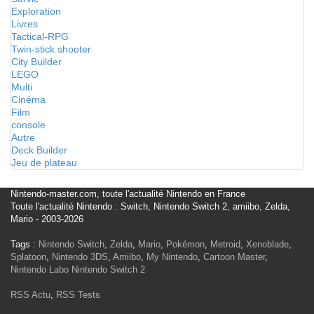
Exploration
Livres
Tactical-RPG
Twin-stick shooter
City Builder
LEGO
Multi
Cinéma
Film
console
Autre
Deck Builder
Jeu de plateau
Nintendo-master.com, toute l'actualité Nintendo en France
Toute l'actualité Nintendo : Switch, Nintendo Switch 2, amiibo, Zelda,
Mario - 2003-2026
Tags :
Nintendo Switch
,
Zelda
,
Mario
,
Pokémon
,
Metroid
,
Xenoblade
,
Splatoon
,
Nintendo 3DS
,
Amiibo
,
My Nintendo
,
Cartoon Master
,
Nintendo Labo
Nintendo Switch 2
RSS Actu
,
RSS Tests