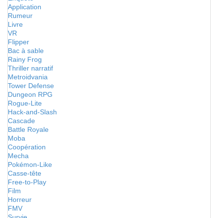
Application
Rumeur
Livre
VR
Flipper
Bac à sable
Rainy Frog
Thriller narratif
Metroidvania
Tower Defense
Dungeon RPG
Rogue-Lite
Hack-and-Slash
Cascade
Battle Royale
Moba
Coopération
Mecha
Pokémon-Like
Casse-tête
Free-to-Play
Film
Horreur
FMV
Survie