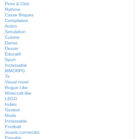
Point & Click
Rythme
Casse Briques
Compilation
Action
Simulation
Cuisine
Danse
Dessin
Educatif
Sport
Inclassable
MMORPG
Tir
Visual novel
Rogue-Like
Minecraft-like
LEGO
Indies
Gestion
Mode
Inclassable
Football
Jouets connectés
Enquête