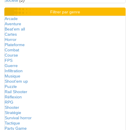
Société
(2)
Filtrer par genre
Arcade
Aventure
Beat'em all
Cartes
Horror
Plateforme
Combat
Course
FPS
Guerre
Infiltration
Musique
Shoot'em up
Puzzle
Rail Shooter
Réflexion
RPG
Shooter
Stratégie
Survival horror
Tactique
Party Game