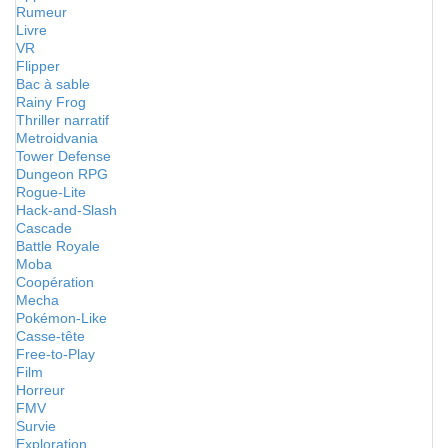
Rumeur
Livre
VR
Flipper
Bac à sable
Rainy Frog
Thriller narratif
Metroidvania
Tower Defense
Dungeon RPG
Rogue-Lite
Hack-and-Slash
Cascade
Battle Royale
Moba
Coopération
Mecha
Pokémon-Like
Casse-tête
Free-to-Play
Film
Horreur
FMV
Survie
Exploration