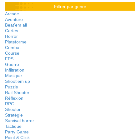
Filtrer par genre
Arcade
Aventure
Beat'em all
Cartes
Horror
Plateforme
Combat
Course
FPS
Guerre
Infiltration
Musique
Shoot'em up
Puzzle
Rail Shooter
Réflexion
RPG
Shooter
Stratégie
Survival horror
Tactique
Party Game
Point & Click