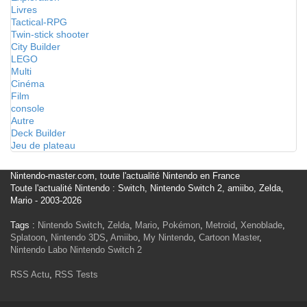
Livres
Tactical-RPG
Twin-stick shooter
City Builder
LEGO
Multi
Cinéma
Film
console
Autre
Deck Builder
Jeu de plateau
Nintendo-master.com, toute l'actualité Nintendo en France
Toute l'actualité Nintendo : Switch, Nintendo Switch 2, amiibo, Zelda,
Mario - 2003-2026
Tags :
Nintendo Switch
,
Zelda
,
Mario
,
Pokémon
,
Metroid
,
Xenoblade
,
Splatoon
,
Nintendo 3DS
,
Amiibo
,
My Nintendo
,
Cartoon Master
,
Nintendo Labo
Nintendo Switch 2
RSS Actu
,
RSS Tests