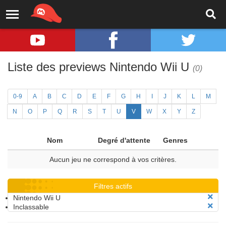
Liste des previews Nintendo Wii U
(0)
0-9
A
B
C
D
E
F
G
H
I
J
K
L
M
N
O
P
Q
R
S
T
U
V
W
X
Y
Z
Nom
Degré d'attente
Genres
Aucun jeu ne correspond à vos critères.
Filtres actifs
Nintendo Wii U
Inclassable