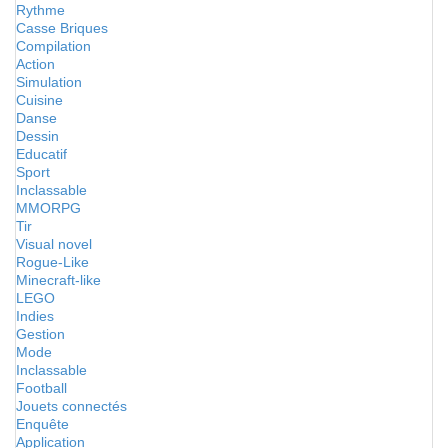
Rythme
Casse Briques
Compilation
Action
Simulation
Cuisine
Danse
Dessin
Educatif
Sport
Inclassable
MMORPG
Tir
Visual novel
Rogue-Like
Minecraft-like
LEGO
Indies
Gestion
Mode
Inclassable
Football
Jouets connectés
Enquête
Application