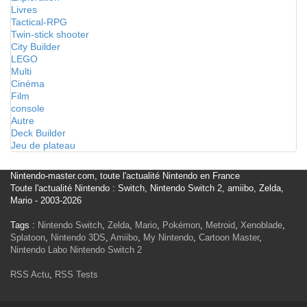
Livres
Tactical-RPG
Twin-stick shooter
City Builder
LEGO
Multi
Cinéma
Film
console
Autre
Deck Builder
Jeu de plateau
Nintendo-master.com, toute l'actualité Nintendo en France
Toute l'actualité Nintendo : Switch, Nintendo Switch 2, amiibo, Zelda,
Mario - 2003-2026
Tags :
Nintendo Switch
,
Zelda
,
Mario
,
Pokémon
,
Metroid
,
Xenoblade
,
Splatoon
,
Nintendo 3DS
,
Amiibo
,
My Nintendo
,
Cartoon Master
,
Nintendo Labo
Nintendo Switch 2
RSS Actu
,
RSS Tests