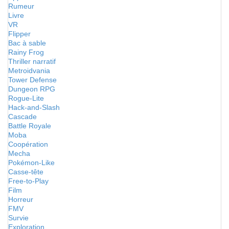
Rumeur
Livre
VR
Flipper
Bac à sable
Rainy Frog
Thriller narratif
Metroidvania
Tower Defense
Dungeon RPG
Rogue-Lite
Hack-and-Slash
Cascade
Battle Royale
Moba
Coopération
Mecha
Pokémon-Like
Casse-tête
Free-to-Play
Film
Horreur
FMV
Survie
Exploration