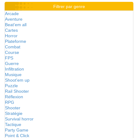
Filtrer par genre
Arcade
Aventure
Beat'em all
Cartes
Horror
Plateforme
Combat
Course
FPS
Guerre
Infiltration
Musique
Shoot'em up
Puzzle
Rail Shooter
Réflexion
RPG
Shooter
Stratégie
Survival horror
Tactique
Party Game
Point & Click