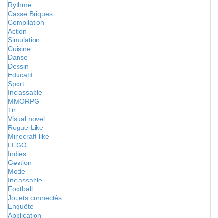
Rythme
Casse Briques
Compilation
Action
Simulation
Cuisine
Danse
Dessin
Educatif
Sport
Inclassable
MMORPG
Tir
Visual novel
Rogue-Like
Minecraft-like
LEGO
Indies
Gestion
Mode
Inclassable
Football
Jouets connectés
Enquête
Application