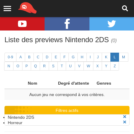
Liste des previews Nintendo 2DS
(0)
0-9
A
B
C
D
E
F
G
H
I
J
K
L
M
N
O
P
Q
R
S
T
U
V
W
X
Y
Z
Nom
Degré d'attente
Genres
Aucun jeu ne correspond à vos critères.
Filtres actifs
Nintendo 2DS
Horreur